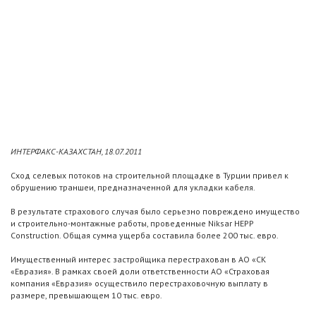
ИНТЕРФАКС-КАЗАХСТАН, 18.07.2011
Сход селевых потоков на строительной площадке в Турции привел к
обрушению траншеи, предназначенной для укладки кабеля.
В результате страхового случая было серьезно повреждено имущество
и строительно-монтажные работы, проведенные Niksar HEPP
Construction. Общая сумма ущерба составила более 200 тыс. евро.
Имущественный интерес застройщика перестрахован в АО «СК
«Евразия». В рамках своей доли ответственности АО «Страховая
компания «Евразия» осуществило перестраховочную выплату в
размере, превышающем 10 тыс. евро.