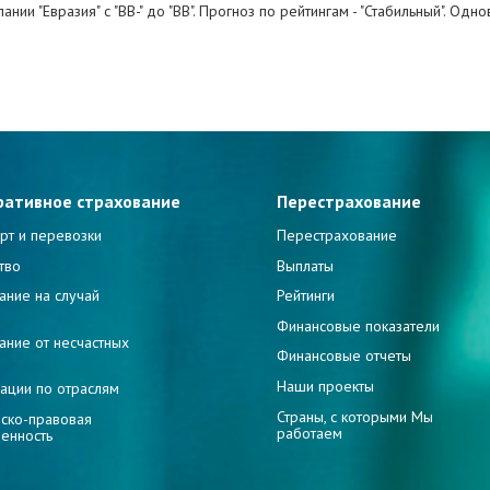
нии "Евразия" с "ВВ-" до "BB". Прогноз по рейтингам - "Стабильный". Од
ративное страхование
Перестрахование
рт и перевозки
Перестрахование
тво
Выплаты
ание на случай
Рейтинги
и
Финансовые показатели
ание от несчастных
Финансовые отчеты
Наши проекты
ации по отраслям
Страны, с которыми Мы
ско-правовая
работаем
венность