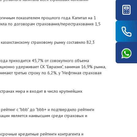
логичным показателем прошлого года. Капитал на 1
тила по договорам страхования/перестрахования 1,5
казахстанскому страховому рынку составило 82,3
года приходится 45,7% от совокупного объема
ционно удерживает СК "Евразия", занимая 16,9% рынка,
нимают третью строку по 6,2%, у "Нефтяная страховая
 странах мира и входит в число крупнейших
рейтинг с "bbb" до "bbb+ и подтвердило рейтинги
ликации является наивысшим среди страховых и
осрочные кредитные рейтинги контрагента и