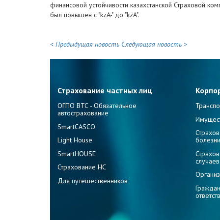
финансовой устойчивости казахстанской Страховой компа
был повышен с "kzA-" до "kzA".
< Предыдущая новость
Следующая новость >
Страхование частных лиц
Корпо
ОГПО ВТС - Обязательное
Транспо
автострахование
Имущес
SmartCASCO
Страхов
Light House
болезн
SmartHOUSE
Страхов
случаев
Страхование НС
Организ
Для путешественников
Граждан
ответст