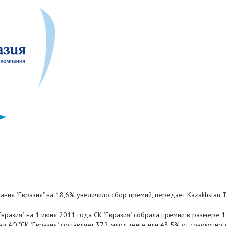
пания "Евразия" на 18,6% увеличило сбор премий, передает Kazakhstan T
вразия", на 1 июня 2011 года СК "Евразия" собрала премии в размере 1
л АО "СК "Евразия" составляет 37,2 млрд тенге или 43,5% от совокупно