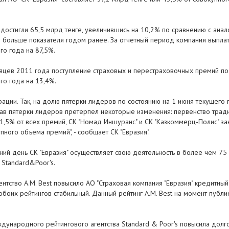
 достигли 65,5 млрд тенге, увеличившись на 10,2% по сравнению с ана
1% больше показателя годом ранее. За отчетный период компания выпла
го года на 87,5%.
яцев 2011 года поступление страховых и перестраховочных премий по 
го года на 13,4%.
ции. Так, на долю пятерки лидеров по состоянию на 1 июня текущего 
ав пятерки лидеров претерпел некоторые изменения: первенство тради
1,5% от всех премий, СК "Номад Иншуранс" и СК "Казкоммерц-Полис" за
пного объема премий", - сообщает СК "Евразия".
ний день СК "Евразия" осуществляет свою деятельность в более чем 75
 Standard&Poor's.
ство A.M. Best повысило АО "Страховая компания "Евразия" кредитный 
 обоих рейтингов стабильный. Данный рейтинг A.M. Best на момент пуб
дународного рейтингового агентства Standard & Poor's повысила долг