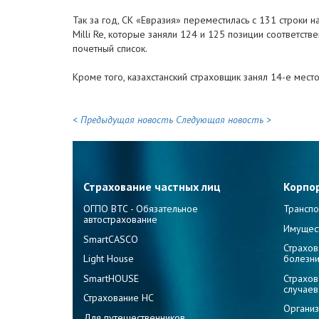
Так за год, СК «Евразия» переместилась с 131 строки н
Milli Re, которые заняли 124 и 125 позиции соответст
почетный список.
Кроме того, казахстанский страховщик занял 14-е мест
< Предыдущая новость
Следующая новость >
Страхование частных лиц
Корпо
ОГПО ВТС - Обязательное
Транспо
автострахование
Имущес
SmartCASCO
Страхов
Light House
болезн
SmartHOUSE
Страхов
случаев
Страхование НС
Организ
Для путешественников