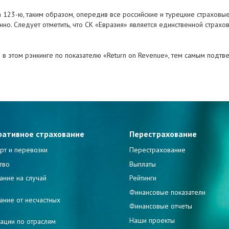
а 123-ю, таким образом, опередив все российские и турецкие страховые
венно. Следует отметить, что СК «Евразия» является единственной стра
о в этом рэнкинге по показателю «Return on Revenue», тем самым подтв
ративное страхование
Перестрахование
рт и перевозки
Перестрахование
тво
Выплаты
ание на случай
Рейтинги
и
Финансовые показатели
ание от несчастных
Финансовые отчеты
Наши проекты
ации по отраслям