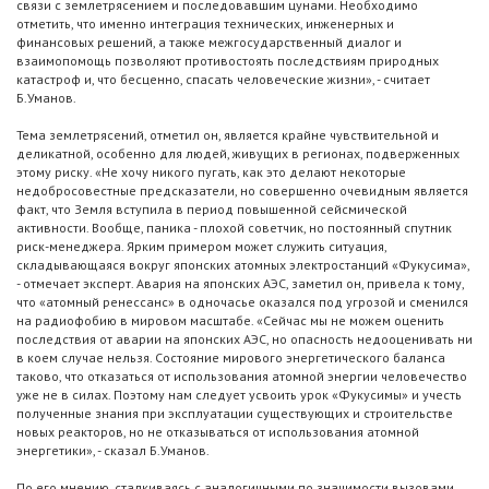
связи с землетрясением и последовавшим цунами. Необходимо
отметить, что именно интеграция технических, инженерных и
финансовых решений, а также межгосударственный диалог и
взаимопомощь позволяют противостоять последствиям природных
катастроф и, что бесценно, спасать человеческие жизни», - считает
Б.Уманов.
Тема землетрясений, отметил он, является крайне чувствительной и
деликатной, особенно для людей, живущих в регионах, подверженных
этому риску. «Не хочу никого пугать, как это делают некоторые
недобросовестные предсказатели, но совершенно очевидным является
факт, что Земля вступила в период повышенной сейсмической
активности. Вообще, паника - плохой советчик, но постоянный спутник
риск-менеджера. Ярким примером может служить ситуация,
складывающаяся вокруг японских атомных электростанций «Фукусима»,
- отмечает эксперт. Авария на японских АЭС, заметил он, привела к тому,
что «атомный ренессанс» в одночасье оказался под угрозой и сменился
на радиофобию в мировом масштабе. «Сейчас мы не можем оценить
последствия от аварии на японских АЭС, но опасность недооценивать ни
в коем случае нельзя. Состояние мирового энергетического баланса
таково, что отказаться от использования атомной энергии человечество
уже не в силах. Поэтому нам следует усвоить урок «Фукусимы» и учесть
полученные знания при эксплуатации существующих и строительстве
новых реакторов, но не отказываться от использования атомной
энергетики», - сказал Б.Уманов.
По его мнению, сталкиваясь с аналогичными по значимости вызовами,