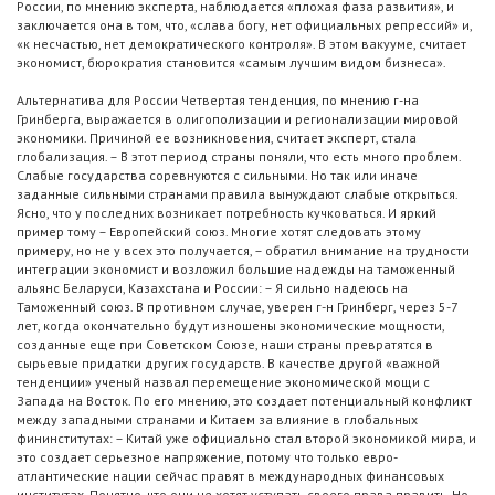
России, по мнению эксперта, наблюдается «плохая фаза развития», и
заключается она в том, что, «слава богу, нет официальных репрессий» и,
«к несчастью, нет демократического контроля». В этом вакууме, считает
экономист, бюрократия становится «самым лучшим видом бизнеса».
Альтернатива для России Четвертая тенденция, по мнению г-на
Гринберга, выражается в олигополизации и регионализации мировой
экономики. Причиной ее возникновения, считает эксперт, стала
глобализация. – В этот период страны поняли, что есть много проблем.
Слабые государства соревнуются с сильными. Но так или иначе
заданные сильными странами правила вынуждают слабые открыться.
Ясно, что у последних возникает потребность кучковаться. И яркий
пример тому – Европейский союз. Многие хотят следовать этому
примеру, но не у всех это получается, – обратил внимание на трудности
интеграции экономист и возложил большие надежды на таможенный
альянс Беларуси, Казахстана и России: – Я сильно надеюсь на
Таможенный союз. В противном случае, уверен г-н Гринберг, через 5-7
лет, когда окончательно будут изношены экономические мощности,
созданные еще при Советском Союзе, наши страны превратятся в
сырьевые придатки других государств. В качестве другой «важной
тенденции» ученый назвал перемещение экономической мощи с
Запада на Восток. По его мнению, это создает потенциальный конфликт
между западными странами и Китаем за влияние в глобальных
фининститутах: – Китай уже официально стал второй экономикой мира, и
это создает серьезное напряжение, потому что только евро-
атлантические нации сейчас правят в международных финансовых
институтах. Понятно, что они не хотят уступать своего права править. Но