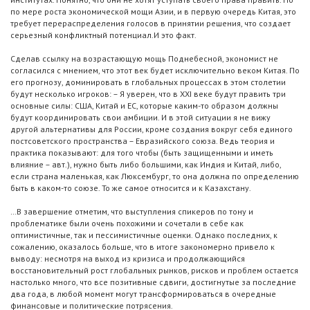
по мере роста экономической мощи Азии, и в первую очередь Китая, это
требует перераспределения голосов в принятии решения, что создает
серьезный конфликтный потенциал.И это факт.
Сделав ссылку на возрастающую мощь Поднебесной, экономист не
согласился с мнением, что этот век будет исключительно веком Китая. По
его прогнозу, доминировать в глобальных процессах в этом столетии
будут несколько игроков: – Я уверен, что в XXI веке будут править три
основные силы: США, Китай и ЕС, которые каким-то образом должны
будут координировать свои амбиции. И в этой ситуации я не вижу
другой альтернативы для России, кроме создания вокруг себя единого
постсоветского пространства – Евразийского союза. Ведь теория и
практика показывают: для того чтобы (быть защищенными и иметь
влияние – авт.), нужно быть либо большими, как Индия и Китай, либо,
если страна маленькая, как Люксембург, то она должна по определению
быть в каком-то союзе. То же самое относится и к Казахстану.
…В завершение отметим, что выступления спикеров по тону и
проблематике были очень похожими и сочетали в себе как
оптимистичные, так и пессимистичные оценки. Однако последних, к
сожалению, оказалось больше, что в итоге закономерно привело к
выводу: несмотря на выход из кризиса и продолжающийся
восстановительный рост глобальных рынков, рисков и проблем остается
настолько много, что все позитивные сдвиги, достигнутые за последние
два года, в любой момент могут трансформироваться в очередные
финансовые и политические потрясения.