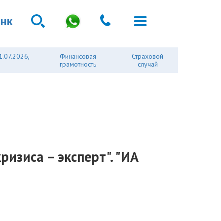
анк
1.07.2026,
Финансовая
Страховой
грамотность
случай
изиса – эксперт". "ИА