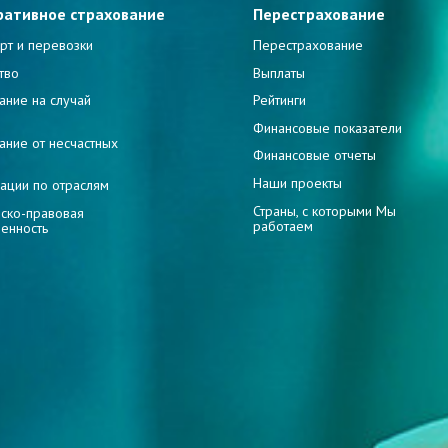
ративное страхование
Перестрахование
рт и перевозки
Перестрахование
тво
Выплаты
ание на случай
Рейтинги
и
Финансовые показатели
ание от несчастных
Финансовые отчеты
Наши проекты
ации по отраслям
Страны, с которыми Мы
ско-правовая
работаем
венность