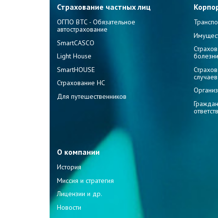
Страхование частных лиц
Корпо
ОГПО ВТС - Обязательное
Транспо
автострахование
Имущес
SmartCASCO
Страхов
Light House
болезн
SmartHOUSE
Страхов
случаев
Страхование НС
Организ
Для путешественников
Граждан
ответст
О компании
История
Миссия и стратегия
Лицензии и др.
Новости