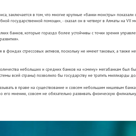
иса, заключается в том, что многие крупные «банки-монстры» показал
бной государственной помощи», - сказал он в четверг в Алматы на VI
елких банков, которые гораздо более устойчивы с точки зрения управле
развития».
 в фондах стрессовых активов, поскольку не имеют таковых, а также 
личества небольших и средних банков на «смену» мегабанкам был бы б
системы всей страны) позволило бы государству не тратить миллиарды дол
тказывать в праве на существование и совсем небольшим нишевым банкам
о его мнению, совсем не обязательно развивать физическую филиальную