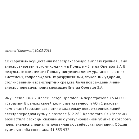
газета "Капитал", 10.03.2011
СК «Евразия» осуществила перестраховочную выплату крупнейшему
электроэнергетическому холдингу в Польше – Energa Operator S.A. В
результате охвативших Польшу минувшим летом ураганов – летних
«метелей», сопровождаемых разрушениями, звуковыми ударами,
столкновениями транспортных средств, были повреждены линии
электропередачи, принадлежащие Energa Operator S.A.
Имущественный интерес Energa Operator SA перестрахован в АО «СК
«Евразия». В рамках своей доли ответственности АО «Страховая
компания «Евразия» выплатило владельцу поврежденных линий
электропередачи сумму в размере $12 269. Кроме того, СК «Евразия»
возместила расходы, связанные с урегулированием убытка, к которому
привлекалась специализированная сюрвейерская компания. Общая
сумма ущерба составила $1 333 932.