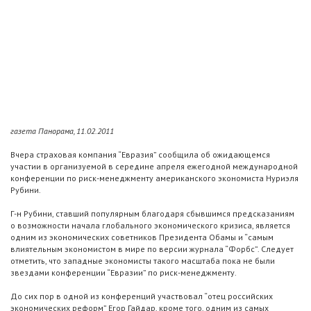
газета Панорама, 11.02.2011
Вчера страховая компания “Евразия” сообщила об ожидающемся
участии в организуемой в середине апреля ежегодной международной
конференции по риск-менеджменту американского экономиста Нуриэля
Рубини.
Г-н Рубини, ставший популярным благодаря сбывшимся предсказаниям
о возможности начала глобального экономического кризиса, является
одним из экономических советников Президента Обамы и “самым
влиятельным экономистом в мире по версии журнала “Форбс”. Следует
отметить, что западные экономисты такого масштаба пока не были
звездами конференции “Евразии” по риск-менеджменту.
До сих пор в одной из конференций участвовал “отец российских
экономических реформ” Егор Гайдар, кроме того, одним из самых