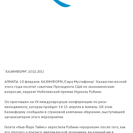
"КАЗИНФОРМ", 10.02.2011
АЛМАТЫ. 10 февраля. КАЗИНФОРМ /Сара Мустафина/ - Казахстан весной
этого года посетит советник Президента США по экономическим
вопросам, лауреат Нобелевской премии Нуриэль Рубини.
Он приглашен на VII международную конференцию по риск-
менеджменту, которая пройдет 14-15 апреля в Алматы. Об этом
Казинформу сообщили в страховой компании «Евразия», выступившей
организатором этого мероприятия.
Газета «Нью-Йорк Таймс» окрестила Рубини «пророком» после того, как
его прогноз о кризисе американской экономики, выданный им в