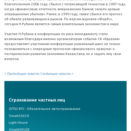
благополучном 2006 году, сбылся с потрясающей точностью в 2007 году,
когда «финансовую отчетность американских банков залило кровью
операционных убытков». Ранее, в 1990 году, также сбылся его прогноз
об обвале развивающихся рынков. По версии журнала «Форбс»,
сегодня Н.Рубини является самым влиятельным экономистом в мире.
Участие Н.Рубини в конференции по риск-менеджменту стало
возможным благодаря именно организаторам события. СК «Евразия»
предоставляет участникам конференции уникальный шанс не только
познакомиться с очередным прогнозом «финансового оракула» о
посткризисном развитии экономики Казахстана, но и задать ему свои
вопросы.
< Предыдущая новость
Следующая новость >
Страхование частных лиц
ОГПО ВТС - Обязательное автострахование
SmartCASCO
Light House
SmartHOUSE