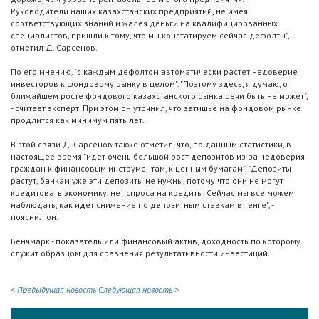
Руководители наших казахстанских предприятий, не имея
соответствующих знаний и жалея деньги на квалифицированных
специалистов, пришли к тому, что мы констатируем сейчас дефолты", -
отметил Д. Сарсенов.
По его мнению, "с каждым дефолтом автоматически растет недоверие
инвесторов к фондовому рынку в целом". "Поэтому здесь, я думаю, о
ближайшем росте фондового казахстанского рынка речи быть не может",
- считает эксперт. При этом он уточнил, что затишье на фондовом рынке
продлится как минимум пять лет.
В этой связи Д. Сарсенов также отметил, что, по данным статистики, в
настоящее время "идет очень большой рост депозитов из-за недоверия
граждан к финансовым инструментам, к ценным бумагам". "Депозиты
растут, банкам уже эти депозиты не нужны, потому что они не могут
кредитовать экономику, нет спроса на кредиты. Сейчас мы все можем
наблюдать, как идет снижение по депозитным ставкам в тенге", -
пояснил он.
Бенчмарк - показатель или финансовый актив, доходность по которому
служит образцом для сравнения результативности инвестиций.
< Предыдущая новость
Следующая новость >