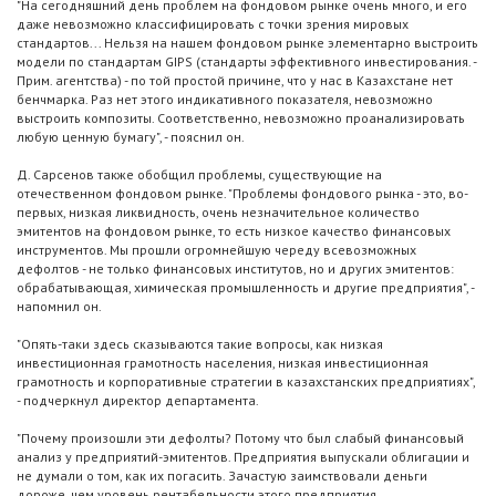
"На сегодняшний день проблем на фондовом рынке очень много, и его
даже невозможно классифицировать с точки зрения мировых
стандартов... Нельзя на нашем фондовом рынке элементарно выстроить
модели по стандартам GIPS (стандарты эффективного инвестирования. -
Прим. агентства) - по той простой причине, что у нас в Казахстане нет
бенчмарка. Раз нет этого индикативного показателя, невозможно
выстроить композиты. Соответственно, невозможно проанализировать
любую ценную бумагу", - пояснил он.
Д. Сарсенов также обобщил проблемы, существующие на
отечественном фондовом рынке. "Проблемы фондового рынка - это, во-
первых, низкая ликвидность, очень незначительное количество
эмитентов на фондовом рынке, то есть низкое качество финансовых
инструментов. Мы прошли огромнейшую череду всевозможных
дефолтов - не только финансовых институтов, но и других эмитентов:
обрабатывающая, химическая промышленность и другие предприятия", -
напомнил он.
"Опять-таки здесь сказываются такие вопросы, как низкая
инвестиционная грамотность населения, низкая инвестиционная
грамотность и корпоративные стратегии в казахстанских предприятиях",
- подчеркнул директор департамента.
"Почему произошли эти дефолты? Потому что был слабый финансовый
анализ у предприятий-эмитентов. Предприятия выпускали облигации и
не думали о том, как их погасить. Зачастую заимствовали деньги
дороже, чем уровень рентабельности этого предприятия...