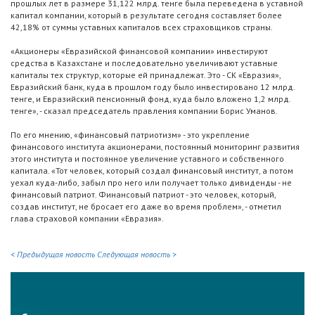
прошлых лет в размере 31,122 млрд. тенге была переведена в уставной
капитал компании, который в результате сегодня составляет более
42,18% от суммы уставных капиталов всех страховщиков страны.
«Акционеры «Евразийской финансовой компании» инвестируют
средства в Казахстане и последовательно увеличивают уставные
капиталы тех структур, которые ей принадлежат. Это - СК «Евразия»,
Евразийский банк, куда в прошлом году было инвестировано 12 млрд.
тенге, и Евразийский пенсионный фонд, куда было вложено 1,2 млрд.
тенге», - сказал председатель правления компании Борис Уманов.
По его мнению, «финансовый патриотизм» - это укрепление
финансового института акционерами, постоянный мониторинг развития
этого института и постоянное увеличение уставного и собственного
капитала. «Тот человек, который создал финансовый институт, а потом
уехал куда-либо, забыл про него или получает только дивиденды - не
финансовый патриот. Финансовый патриот - это человек, который,
создав институт, не бросает его даже во время проблем», - отметил
глава страховой компании «Евразия».
< Предыдущая новость
Следующая новость >