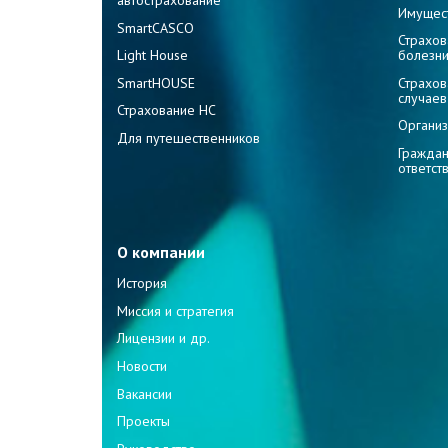
Имущес
SmartCASCO
Страхов
Light House
болезн
SmartHOUSE
Страхов
случаев
Страхование НС
Организ
Для путешественников
Граждан
ответст
О компании
История
Миссия и стратегия
Лицензии и др.
Новости
Вакансии
Проекты