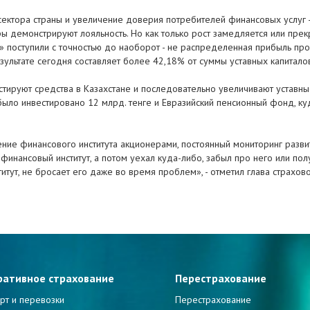
ктора страны и увеличение доверия потребителей финансовых услуг - э
ры демонстрируют лояльность. Но как только рост замедляется или прек
» поступили с точностью до наоборот - не распределенная прибыль пр
зультате сегодня составляет более 42,18% от суммы уставных капитало
ируют средства в Казахстане и последовательно увеличивают уставные 
было инвестировано 12 млрд. тенге и Евразийский пенсионный фонд, куд
ние финансового института акционерами, постоянный мониторинг развит
л финансовый институт, а потом уехал куда-либо, забыл про него или по
титут, не бросает его даже во время проблем», - отметил глава страхов
ративное страхование
Перестрахование
рт и перевозки
Перестрахование