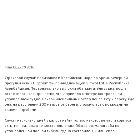
insur.kz, 25.10.2010
Страховой случай произошел в Каспийском море во время вечерней
прогулки яхты «Tugchemre», принадлежащей Simvol Ltd. в Республике
Азербайджан. Первоначально заглохли оба двигателя судна, после
отключилось электричество, что и привело к потере контроля над
управлением судна. Начавшийся сильный ветер понес яхту к берегу, где
она, на расстоянии 200 метров от берега, столкнулась с подводными
сваями и трубами.
Спустя несколько дней удалось найти только некоторые части корпуса
яхты, не подлежащие восстановлению. Общая сумма ущерба по
установленной полной гибели судна составила 1,5 млн. евро.