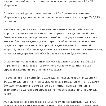
Имущественный интерес владельца яхты перестрахован в АО «СК
«Евразия».
В рамках своей доли ответственности АО «Страховая компания
«Евразия» осуществило перестраховочную выплату в размере 740,749
тыс. евро.
Как известно, яхты являются одними из самых комфортабельных и
дорогостоящих видов водного транспорта, что не делает их более
безопасными в море в условиях плохой погоды, при сильном ветре и
волнах. Поэтому владельцы яхт стараются обеспечить свои элитные
средства передвижения по морской глади надежной страховой
защитой, так как убытки чаще всего оказываются весьма значительными,
- отметил андеррайтер АО «СК «Евразия» Нуржан Джантуреев.
Оплаченный уставный капитал АО «СК «Евразия» составляет 31,122
млрд. тенге или 42,25% от совокупного уставного капитала всех
страховых компаний Республики Казахстан.
По состоянию на 1 сентября 2010 года активы СК «Евразия» достигли
60,017 млрд. тенге, капитал составил 38,276 млрд. тенге, что на 12,03%
больше показателя годом ранее. За отчетный период компания
выплатила по договорам страхования/перестрахования 1,450 млрд.
тенге.
АО «СК «Евразия» образовано в 1995 году. На сегодняшний день СК
«Евразия» осуществляет свою деятельность в более чем 75 странах и