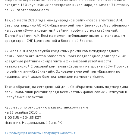
входит в 150 крупнейших перестраховщиков мира, занимая 131 строчку
рэнкинга Standard&Poor’s.
Так, 25 марта 2010 года международное рейтинговое агентство A.M.
Best подтвердило АО «СК «Евразия» рейтинги финансовой устойчивости
на уровне «B++» и кредитный рейтинг «bbb», прогноз стабильный.
Данный рейтинг A.M. Best на момент публикации является наивысшим
среди стран СНГ, Центральной и Восточной Европы.
22 июля 2010 года служба кредитных рейтингов международного
рейтингового агентства Standard & Poor’s подтвердила долгосрочные
кредитные рейтинги контрагента и финансовой устойчивости
казахстанской Страховой компании «Евразия» на уровне «BB-». Прогноз
по рейтингам - «Стабильный». Одновременно рейтинг «Евразии» по
национальной шкале был подтвержден на уровне «kzA-».
Таким образом, на сегодняшний день СК «Евразия» вновь подтвердила
свой наивысший рейтинг среди всех частных финансовых институтов в
Республике Казахстан.
Курс евро по отношению к казахстанскому тенге
на 25 октября 2010г.:
1.00 EUR = 204.85 KZT
Источник: Национальный банк РК
< Предыдущая новость
Следующая новость >