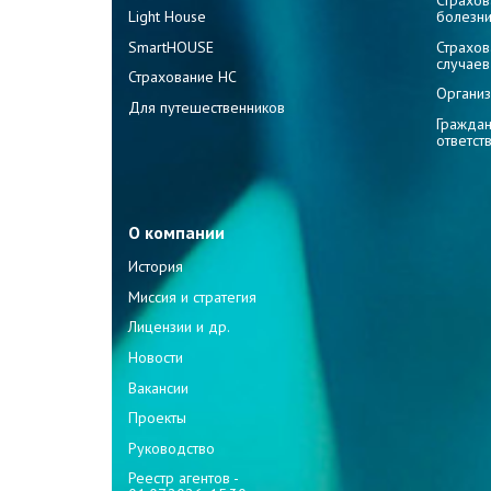
Страхов
Light House
болезн
SmartHOUSE
Страхов
случаев
Страхование НС
Организ
Для путешественников
Граждан
ответст
О компании
История
Миссия и стратегия
Лицензии и др.
Новости
Вакансии
Проекты
Руководство
Реестр агентов -