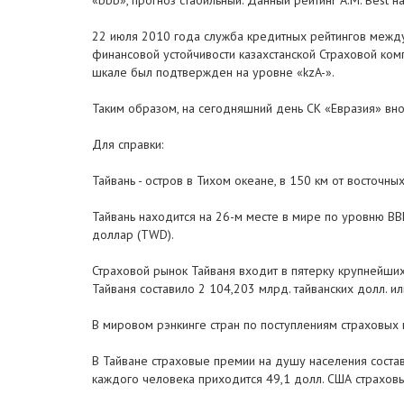
«bbb», прогноз стабильный. Данный рейтинг A.M. Best 
22 июля 2010 года служба кредитных рейтингов между
финансовой устойчивости казахстанской Страховой ком
шкале был подтвержден на уровне «kzA-».
Таким образом, на сегодняшний день СК «Евразия» вно
Для справки:
Тайвань - остров в Тихом океане, в 150 км от восточн
Тайвань находится на 26-м месте в мире по уровню ВВП
доллар (TWD).
Страховой рынок Тайваня входит в пятерку крупнейших
Тайваня составило 2 104,203 млрд. тайванских долл. и
В мировом рэнкинге стран по поступлениям страховых 
В Тайване страховые премии на душу населения состав
каждого человека приходится 49,1 долл. США страховы