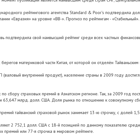
на момент публикации является наивысшим среди стран СНГ, Центрально
народного рейтингового агентства Standard & Poor’s подтвердила дол
пании «Евразия» на уровне «BB-». Прогноз по рейтингам - «Стабильный
вь подтвердила свой наивысший рейтинг среди всех частных финансовых
ых берегов материковой части Китая, от которой он отделён Тайваньским
 (валовый внутренний продукт), население страны в 2009 году достигло
 по сбору страховых премий в Азиатском регионе. Так, за 2009 год по
ли 63,647 млрд. долл. США. Доля рынка по отношению к совокупному сб
премий тайванский страховой рынок занимает 13-ю строчку, с долей 1
ляют 2 752,1 долл. США с 18-й позицией по данному показателю среди 
х премий или 77-я строчка в мировом рейтинге.