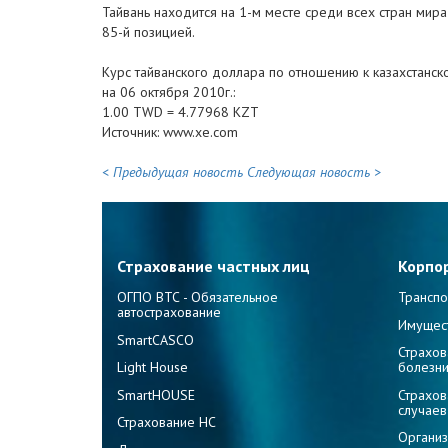
Тайвань находится на 1-м месте среди всех стран мир
85-й позицией.
Курс тайванского доллара по отношению к казахстанск
на 06 октября 2010г.:
1.00 TWD = 4.77968 KZT
Источник: www.xe.com
< Предыдущая новость
Следующая новость >
Страхование частных лиц
Корпо
ОГПО ВТС - Обязательное
Транспо
автострахование
Имущес
SmartCASCO
Страхов
Light House
болезн
SmartHOUSE
Страхов
случаев
Страхование НС
Организ