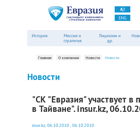
ҚАЗ
ENG
История
Миссия и
Лицензии и
Нов
стратегия
др.
Главная
О компании
Новости
Новости
Новости
"СК "Евразия" участвует в
в Тайване". insur.kz, 06.10.
insur.kz, 06.10.2010 , 06.10.2010