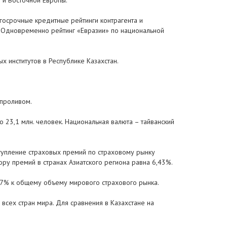
й и Восточной Европы.
госрочные кредитные рейтинги контрагента и
». Одновременно рейтинг «Евразии» по национальной
 институтов в Республике Казахстан.
 проливом.
 23,1 млн. человек. Национальная валюта – тайванский
ступление страховых премий по страховому рынку
ору премий в странах Азиатского региона равна 6,43%.
,57% к общему объему мирового страхового рынка.
всех стран мира. Для сравнения в Казахстане на