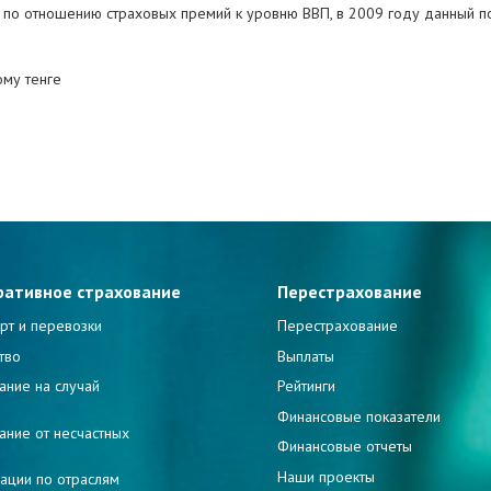
а по отношению страховых премий к уровню ВВП, в 2009 году данный пок
ому тенге
ративное страхование
Перестрахование
рт и перевозки
Перестрахование
тво
Выплаты
ание на случай
Рейтинги
и
Финансовые показатели
ание от несчастных
Финансовые отчеты
Наши проекты
ации по отраслям