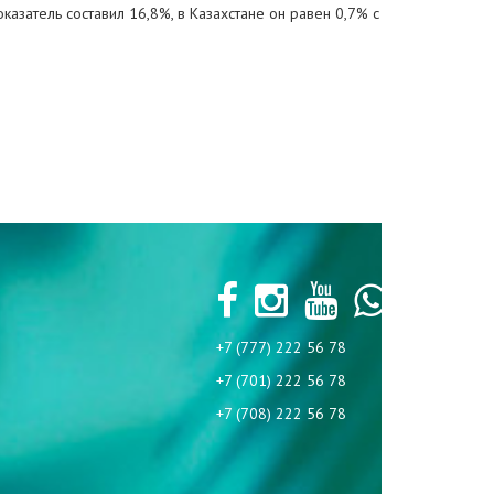
азатель составил 16,8%, в Казахстане он равен 0,7% с
+7 (777) 222 56 78
+7 (701) 222 56 78
+7 (708) 222 56 78