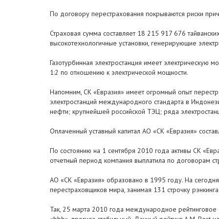
По договору перестрахования покрываются риски прич
Страховая сумма составляет 18 215 917 676 тайвански
высокотехнологичные установки, генерирующие электр
Газотурбинная электростанция имеет электрическую мо
1:2 по отношению к электрической мощности.
Напомним, СК «Евразия» имеет огромный опыт перестра
электростанций международного стандарта в Индонези
нефти; крупнейшей российской ТЭЦ; ряда электростанц
Оплаченный уставный капитал АО «СК «Евразия» составл
По состоянию на 1 сентября 2010 года активы СК «Евра
отчетный период компания выплатила по договорам ст
АО «СК «Евразия» образовано в 1995 году. На сегодня
перестраховщиков мира, занимая 131 строчку рэнкинга
Так, 25 марта 2010 года международное рейтинговое а