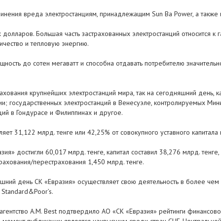
инения вреда электростанциям, принадлежащим Sun Ba Power, а также 
х долларов. Большая часть застрахованных электростанций относится 
ичество и тепловую энергию.
щность до сотен мегаватт и способна отдавать потребителю значитель
хования крупнейших электростанций мира, так на сегодняшний день, ка
и; государственных электростанций в Венесуэле, контролируемых Мини
ий в Гондурасе и Филиппинах и другое.
яет 31,122 млрд. тенге или 42,25% от совокупного уставного капитала 
зия» достигли 60,017 млрд. тенге, капитал составил 38,276 млрд. тенге
рахования/перестрахования 1,450 млрд. тенге.
шний день СК «Евразия» осуществляет свою деятельность в более чем 
 Standard&Poor’s.
гентство A.M. Best подтвердило АО «СК «Евразия» рейтинги финансово