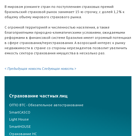
В мировом рэнкинге стран по поступлениям страховых премий
бразильский страховой рынок занимает 15-ю строчку, с долей 1,2% к
общему объему мирового страхового рынка.
С огромной территорией и численностью населения, а также
благоприятными природно-климатическими условиями, ожидаемыми
реформами в финансовой системе Бразилия имеет огромный потенциал
в сфере страхования/перестрахования. А возросший интерес к рынку
недвижимости в стране со стороны нерезидентов позволит увеличить
емкость сектора страхования имущества в несколько раз.
< Предыдущая новость
Следующая новость >
Страхование частных лиц
ОГПО ВТС - Обязательное автострахование
SmartCASCO
Light House
SmartHOUSE
Страхование НС