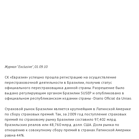
Журнал "Exclusive", 01.09.10
СК «Евразия» успешно прошла регистрацию на осуществление
перестраховочной деятельности в Бразилии, получив статус
официального перестраховщика данной страны. Разрешение было
выдано регулирующим органом Бразилии SUSEP и опубликовано в
официальном республиканском издании страны - Diario Oficial da Uniao.
Страховой рынок Бразилии является крупнейшим в Латинской Америке
по сбору страховых премий. Так, за 2009 год поступление страховых
премий по страховому рынку Бразилии составило 97,402 млрд.
бразильских реалов или 48,760 млрд. долл. США. Доля рынка по
отношению к совокупному сбору премий в странах Латинской Америки
равна 44%.