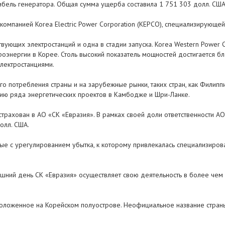
ибель генератора. Общая сумма ущерба составила 1 751 303 долл. США
компанией Korea Electric Power Corporation (KEPCO), специализирующей
вующих электростанций и одна в стадии запуска. Korea Western Power 
роэнергии в Корее. Столь высокий показатель мощностей достигается
лектростанциями.
о потребления страны и на зарубежные рынки, таких стран, как Филипп
ию ряда энергетических проектов в Камбодже и Шри-Ланке.
трахован в АО «СК «Евразия». В рамках своей доли ответственности А
олл. США.
ные с урегулированием убытка, к которому привлекалась специализиров
шний день СК «Евразия» осуществляет свою деятельность в более чем 
сположенное на Корейском полуострове. Неофициальное название стран