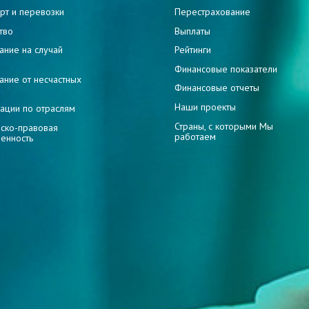
рт и перевозки
Перестрахование
тво
Выплаты
ание на случай
Рейтинги
и
Финансовые показатели
ание от несчастных
Финансовые отчеты
Наши проекты
ации по отраслям
Страны, с которыми Мы
ско-правовая
работаем
венность