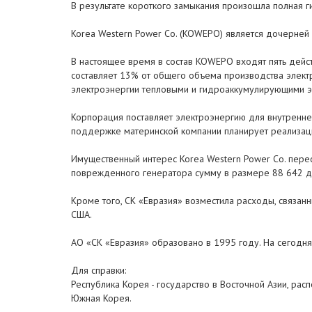
В результате короткого замыкания произошла полная г
Korea Western Power Co. (KOWEPO) является дочерней 
В настоящее время в состав KOWEPO входят пять дейст
составляет 13% от общего объема производства элект
электроэнергии тепловыми и гидроаккумулирующими э
Корпорация поставляет электроэнергию для внутреннег
поддержке материнской компании планирует реализац
Имущественный интерес Korea Western Power Co. перес
поврежденного генератора сумму в размере 88 642 д
Кроме того, СК «Евразия» возместила расходы, связан
США.
АО «СК «Евразия» образовано в 1995 году. На сегодня
Для справки:
Республика Корея - государство в Восточной Азии, ра
Южная Корея.