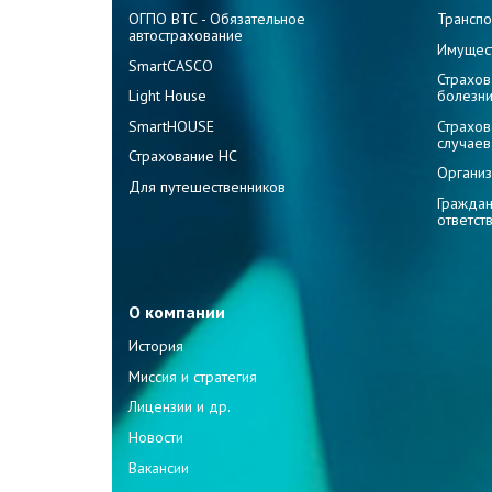
ОГПО ВТС - Обязательное
Транспо
автострахование
Имущес
SmartCASCO
Страхов
Light House
болезн
SmartHOUSE
Страхов
случаев
Страхование НС
Организ
Для путешественников
Граждан
ответст
О компании
История
Миссия и стратегия
Лицензии и др.
Новости
Вакансии