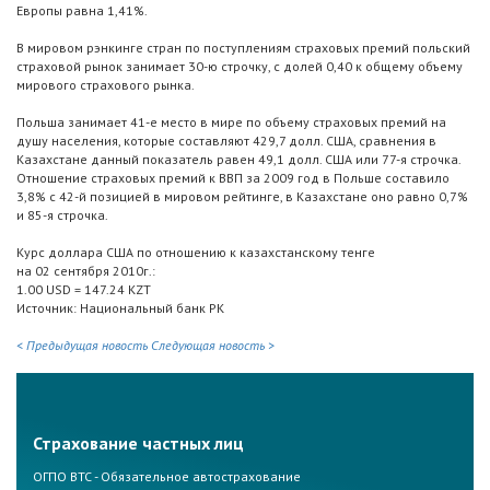
Европы равна 1,41%.
В мировом рэнкинге стран по поступлениям страховых премий польский
страховой рынок занимает 30-ю строчку, с долей 0,40 к общему объему
мирового страхового рынка.
Польша занимает 41-е место в мире по объему страховых премий на
душу населения, которые составляют 429,7 долл. США, сравнения в
Казахстане данный показатель равен 49,1 долл. США или 77-я строчка.
Отношение страховых премий к ВВП за 2009 год в Польше составило
3,8% с 42-й позицией в мировом рейтинге, в Казахстане оно равно 0,7%
и 85-я строчка.
Курс доллара США по отношению к казахстанскому тенге
на 02 сентября 2010г.:
1.00 USD = 147.24 KZT
Источник: Национальный банк РК
< Предыдущая новость
Следующая новость >
Страхование частных лиц
ОГПО ВТС - Обязательное автострахование