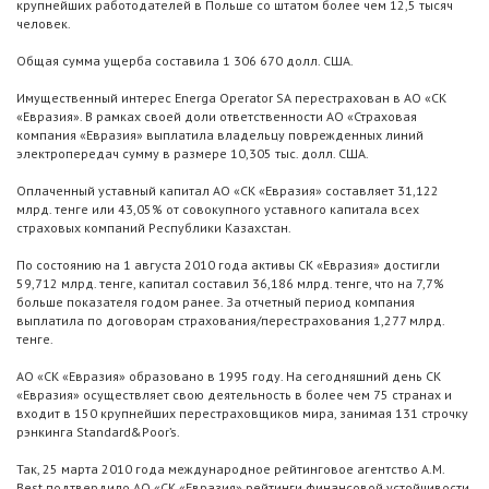
крупнейших работодателей в Польше со штатом более чем 12,5 тысяч
человек.
Общая сумма ущерба составила 1 306 670 долл. США.
Имущественный интерес Energa Operator SA перестрахован в АО «СК
«Евразия». В рамках своей доли ответственности АО «Страховая
компания «Евразия» выплатила владельцу поврежденных линий
электропередач сумму в размере 10,305 тыс. долл. США.
Оплаченный уставный капитал АО «СК «Евразия» составляет 31,122
млрд. тенге или 43,05% от совокупного уставного капитала всех
страховых компаний Республики Казахстан.
По состоянию на 1 августа 2010 года активы СК «Евразия» достигли
59,712 млрд. тенге, капитал составил 36,186 млрд. тенге, что на 7,7%
больше показателя годом ранее. За отчетный период компания
выплатила по договорам страхования/перестрахования 1,277 млрд.
тенге.
АО «СК «Евразия» образовано в 1995 году. На сегодняшний день СК
«Евразия» осуществляет свою деятельность в более чем 75 странах и
входит в 150 крупнейших перестраховщиков мира, занимая 131 строчку
рэнкинга Standard&Poor’s.
Так, 25 марта 2010 года международное рейтинговое агентство A.M.
Best подтвердило АО «СК «Евразия» рейтинги финансовой устойчивости