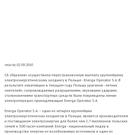
insur.kz, 02.09.2010
СК «Евразия» осуществила перестраховочную выплату крупнейшему
электроэнергетическому холдингу в Польше - Energa Operator S.A. В
результате охвативших в текущем году Польшу ураганов - летних
«метелей», сопровождаемых разрушениями, звуковыми ударами,
столкновениями транспортных средств были повреждены линии
электропередач, принадлежащие Energa Operator S.A.
Energa Operator S.A. – один из четырех крупнейших
электроэнергетических холдингов в Польше, является производителем
и поставщиком электроэнергии для более чем 2,7 миллионов польских
семей и 300 тысяч компаний. Energa - национальный лидер в
производстве энергии из возобновимых источников и один из