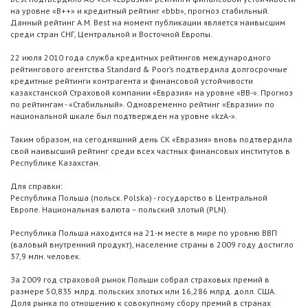
на уровне «B++» и кредитный рейтинг «bbb», прогноз стабильный.
Данный рейтинг A.M. Best на момент публикации является наивысшим
среди стран СНГ, Центральной и Восточной Европы.
22 июля 2010 года служба кредитных рейтингов международного
рейтингового агентства Standard & Poor’s подтвердила долгосрочные
кредитные рейтинги контрагента и финансовой устойчивости
казахстанской Страховой компании «Евразия» на уровне «BB-». Прогноз
по рейтингам - «Стабильный». Одновременно рейтинг «Евразии» по
национальной шкале был подтвержден на уровне «kzA-».
Таким образом, на сегодняшний день СК «Евразия» вновь подтвердила
свой наивысший рейтинг среди всех частных финансовых институтов в
Республике Казахстан.
Для справки:
Республика Польша (польск. Polska) - государство в Центральной
Европе. Национальная валюта – польский злотый (PLN).
Республика Польша находится на 21-м месте в мире по уровню ВВП
(валовый внутренний продукт), население страны в 2009 году достигло
37,9 млн. человек.
За 2009 год страховой рынок Польши собрал страховых премий в
размере 50,835 млрд. польских злотых или 16,286 млрд. долл. США.
Доля рынка по отношению к совокупному сбору премий в странах