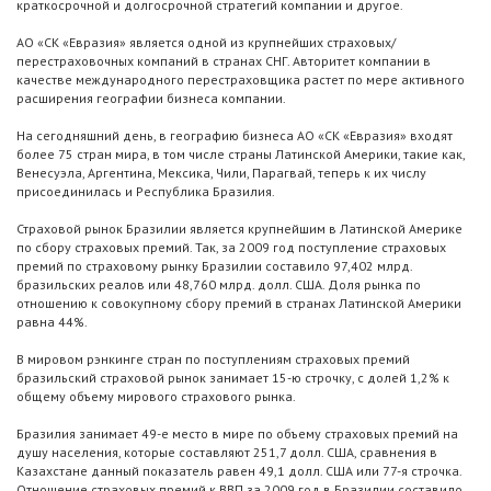
краткосрочной и долгосрочной стратегий компании и другое.
АО «СК «Евразия» является одной из крупнейших страховых/
перестраховочных компаний в странах СНГ. Авторитет компании в
качестве международного перестраховщика растет по мере активного
расширения географии бизнеса компании.
На сегодняшний день, в географию бизнеса АО «СК «Евразия» входят
более 75 стран мира, в том числе страны Латинской Америки, такие как,
Венесуэла, Аргентина, Мексика, Чили, Парагвай, теперь к их числу
присоединилась и Республика Бразилия.
Страховой рынок Бразилии является крупнейшим в Латинской Америке
по сбору страховых премий. Так, за 2009 год поступление страховых
премий по страховому рынку Бразилии составило 97,402 млрд.
бразильских реалов или 48,760 млрд. долл. США. Доля рынка по
отношению к совокупному сбору премий в странах Латинской Америки
равна 44%.
В мировом рэнкинге стран по поступлениям страховых премий
бразильский страховой рынок занимает 15-ю строчку, с долей 1,2% к
общему объему мирового страхового рынка.
Бразилия занимает 49-е место в мире по объему страховых премий на
душу населения, которые составляют 251,7 долл. США, сравнения в
Казахстане данный показатель равен 49,1 долл. США или 77-я строчка.
Отношение страховых премий к ВВП за 2009 год в Бразилии составило