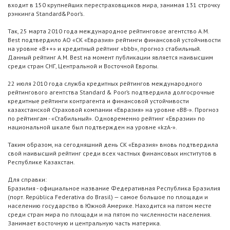
входит в 150 крупнейших перестраховщиков мира, занимая 131 строчку
рэнкинга Standard&Poor’s.
Так, 25 марта 2010 года международное рейтинговое агентство A.M.
Best подтвердило АО «СК «Евразия» рейтинги финансовой устойчивости
на уровне «B++» и кредитный рейтинг «bbb», прогноз стабильный.
Данный рейтинг A.M. Best на момент публикации является наивысшим
среди стран СНГ, Центральной и Восточной Европы.
22 июля 2010 года служба кредитных рейтингов международного
рейтингового агентства Standard & Poor’s подтвердила долгосрочные
кредитные рейтинги контрагента и финансовой устойчивости
казахстанской Страховой компании «Евразия» на уровне «BB-». Прогноз
по рейтингам - «Стабильный». Одновременно рейтинг «Евразии» по
национальной шкале был подтвержден на уровне «kzA-».
Таким образом, на сегодняшний день СК «Евразия» вновь подтвердила
свой наивысший рейтинг среди всех частных финансовых институтов в
Республике Казахстан.
Для справки:
Бразилия - официальное название Федеративная Республика Бразилия
(порт. República Federativa do Brasil) — самое большое по площади и
населению государство в Южной Америке. Находится на пятом месте
среди стран мира по площади и на пятом по численности населения.
Занимает восточную и центральную часть материка.