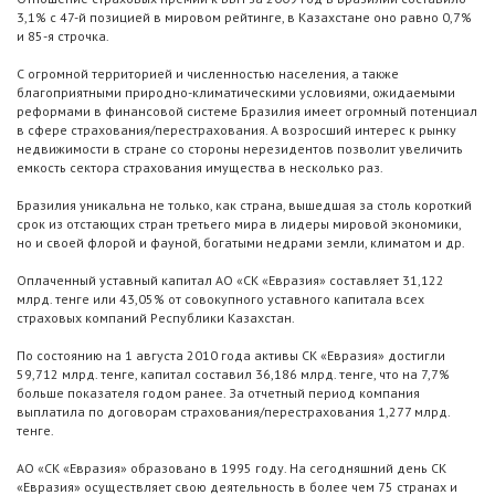
3,1% с 47-й позицией в мировом рейтинге, в Казахстане оно равно 0,7%
и 85-я строчка.
С огромной территорией и численностью населения, а также
благоприятными природно-климатическими условиями, ожидаемыми
реформами в финансовой системе Бразилия имеет огромный потенциал
в сфере страхования/перестрахования. А возросший интерес к рынку
недвижимости в стране со стороны нерезидентов позволит увеличить
емкость сектора страхования имущества в несколько раз.
Бразилия уникальна не только, как страна, вышедшая за столь короткий
срок из отстающих стран третьего мира в лидеры мировой экономики,
но и своей флорой и фауной, богатыми недрами земли, климатом и др.
Оплаченный уставный капитал АО «СК «Евразия» составляет 31,122
млрд. тенге или 43,05% от совокупного уставного капитала всех
страховых компаний Республики Казахстан.
По состоянию на 1 августа 2010 года активы СК «Евразия» достигли
59,712 млрд. тенге, капитал составил 36,186 млрд. тенге, что на 7,7%
больше показателя годом ранее. За отчетный период компания
выплатила по договорам страхования/перестрахования 1,277 млрд.
тенге.
АО «СК «Евразия» образовано в 1995 году. На сегодняшний день СК
«Евразия» осуществляет свою деятельность в более чем 75 странах и