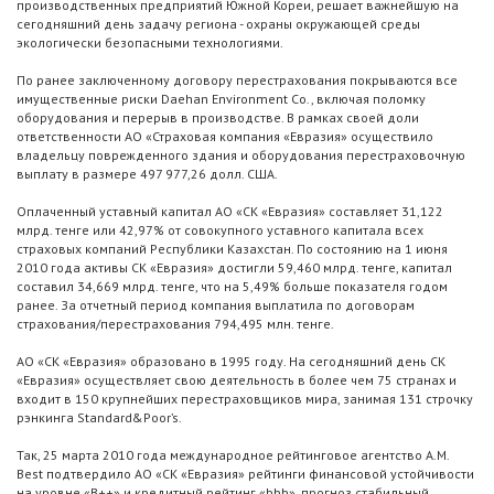
производственных предприятий Южной Кореи, решает важнейшую на
сегодняшний день задачу региона - охраны окружающей среды
экологически безопасными технологиями.
По ранее заключенному договору перестрахования покрываются все
имущественные риски Daehan Environment Co., включая поломку
оборудования и перерыв в производстве. В рамках своей доли
ответственности АО «Страховая компания «Евразия» осуществило
владельцу поврежденного здания и оборудования перестраховочную
выплату в размере 497 977,26 долл. США.
Оплаченный уставный капитал АО «СК «Евразия» составляет 31,122
млрд. тенге или 42,97% от совокупного уставного капитала всех
страховых компаний Республики Казахстан. По состоянию на 1 июня
2010 года активы СК «Евразия» достигли 59,460 млрд. тенге, капитал
составил 34,669 млрд. тенге, что на 5,49% больше показателя годом
ранее. За отчетный период компания выплатила по договорам
страхования/перестрахования 794,495 млн. тенге.
AО «СК «Евразия» образовано в 1995 году. На сегодняшний день СК
«Евразия» осуществляет свою деятельность в более чем 75 странах и
входит в 150 крупнейших перестраховщиков мира, занимая 131 строчку
рэнкинга Standard&Poor’s.
Так, 25 марта 2010 года международное рейтинговое агентство A.M.
Best подтвердило АО «СК «Евразия» рейтинги финансовой устойчивости
на уровне «B++» и кредитный рейтинг «bbb», прогноз стабильный.