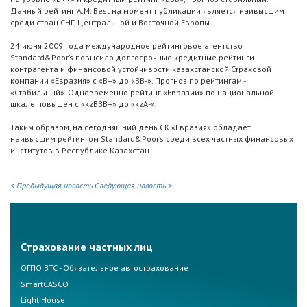
Данный рейтинг A.M. Best на момент публикации является наивысшим
среди стран СНГ, Центральной и Восточной Европы.
24 июня 2009 года международное рейтинговое агентство
Standard&Poor’s повысило долгосрочные кредитные рейтинги
контрагента и финансовой устойчивости казахстанской Страховой
компании «Евразия» с «В+» до «BB-». Прогноз по рейтингам -
«Стабильный». Одновременно рейтинг «Евразии» по национальной
шкале повышен с «kzВВВ+» до «kzA-».
Таким образом, на сегодняшний день СК «Евразия» обладает
наивысшим рейтингом Standard&Poor’s среди всех частных финансовых
институтов в Республике Казахстан.
< Предыдущая новость
Следующая новость >
Страхование частных лиц
ОГПО ВТС - Обязательное автострахование
SmartCASCO
Light House