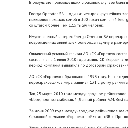
В результате произошедших страховых случаев были 
Energa Operator SA. – один из четырех крупнейших эл
миллионов польских семей и 300 тысяч компаний. Ener
со штатом более чем 12,5 тысяч человек.
Имущественный интерес Energa Operator SA перестрахо
поврежденных линий электропередач сумму в размере 
Оплаченный уставный капитал АО «СК «Евразия» составл
состоянию на 1 июня 2010 года активы СК «Евразия» до
период компания выплатила по договорам страхования
АО «СК «Евразия» образовано в 1995 году. На сегодня
перестраховщиков мира, занимая 131 строчку рэнкинга
Так, 25 марта 2010 года международное рейтинговое а
«bbb», прогноз стабильный. Данный рейтинг A.M. Best 
24 июня 2009 года международное рейтинговое агентс
Страховой компании «Евразия» с «В+» до «BB-». Прогн