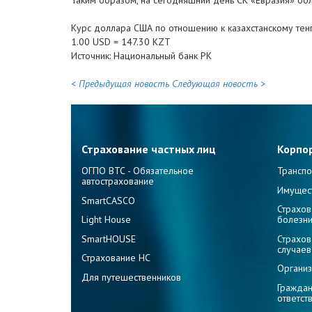
Таким образом, на сегодняшний день СК «Евразия» обл
Курс доллара США по отношению к казахстанскому тенг
1.00 USD = 147.30 KZT
Источник: Национальный банк РК
< Предыдущая новость
Следующая новость >
Страхование частных лиц
Корпо
ОГПО ВТС - Обязательное
Транспо
автострахование
Имущес
SmartCASCO
Страхов
Light House
болезн
SmartHOUSE
Страхов
случаев
Страхование НС
Организ
Для путешественников
Граждан
ответст