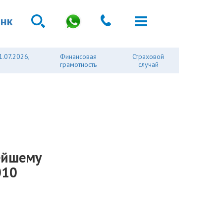
анк
1.07.2026,
Финансовая
Страховой
грамотность
случай
ейшему
010