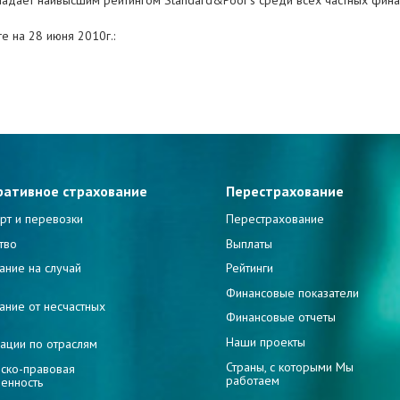
адает наивысшим рейтингом Standard&Poor’s среди всех частных финан
е на 28 июня 2010г.:
ративное страхование
Перестрахование
рт и перевозки
Перестрахование
тво
Выплаты
ание на случай
Рейтинги
и
Финансовые показатели
ание от несчастных
Финансовые отчеты
Наши проекты
ации по отраслям
Страны, с которыми Мы
ско-правовая
работаем
венность