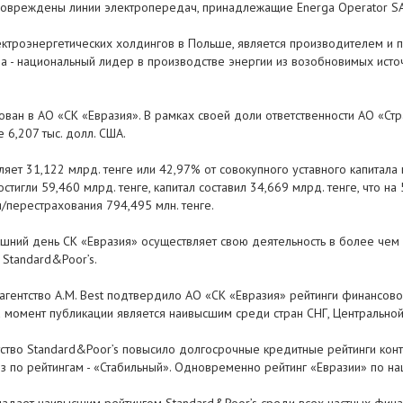
повреждены линии электропередач, принадлежащие Energa Operator SA
ектроэнергетических холдингов в Польше, является производителем и 
ga - национальный лидер в производстве энергии из возобновимых ист
ван в АО «СК «Евразия». В рамках своей доли ответственности АО «Ст
6,207 тыс. долл. США.
яет 31,122 млрд. тенге или 42,97% от совокупного уставного капитала 
стигли 59,460 млрд. тенге, капитал составил 34,669 млрд. тенге, что н
/перестрахования 794,495 млн. тенге.
шний день СК «Евразия» осуществляет свою деятельность в более чем 
 Standard&Poor’s.
гентство A.M. Best подтвердило АО «СК «Евразия» рейтинги финансово
на момент публикации является наивысшим среди стран СНГ, Центрально
тво Standard&Poor’s повысило долгосрочные кредитные рейтинги контр
оз по рейтингам - «Стабильный». Одновременно рейтинг «Евразии» по н