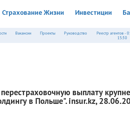
Страхование Жизни
Инвестиции
Б
ости
Вакансии
Проекты
Руководство
Реестр агентов - 0
15:30
о перестраховочную выплату крупн
дингу в Польше". insur.kz, 28.06.2