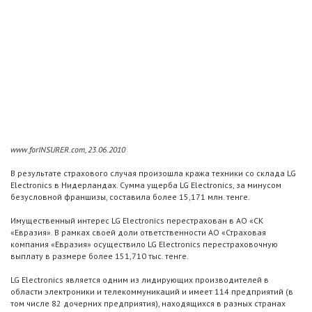
www.forINSURER.com, 23.06.2010
В результате страхового случая произошла кража техники со склада LG
Electronics в Нидерландах. Сумма ущерба LG Electronics, за минусом
безусловной франшизы, составила более 15,171 млн. тенге.
Имущественный интерес LG Electronics перестрахован в АО «СК
«Евразия». В рамках своей доли ответственности АО «Страховая
компания «Евразия» осуществило LG Electronics перестраховочную
выплату в размере более 151,710 тыс. тенге.
LG Electronics является одним из лидирующих производителей в
области электроники и телекоммуникаций и имеет 114 предприятий (в
том числе 82 дочерних предприятия), находящихся в разных странах