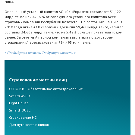
мира.
Оплаченный уставный капитал АО «СК «Евразия» составляет 31,122
млрд. тенге или 42,97% от совокупного уставного капитала всех
страховых компаний Республики Казахстан. По состоянию на 1 июня
2010 года активы СК «Евразия» достигли 59,460 млрд. тенге, капитал
составил 34,669 млрд. тенге, что на 5,49% больше показателя годом
ранее. За отчетный период компания выплатила по договорам
страхования/перестрахования 794,495 млн. тенге.
< Предыдущая новость
Следующая новость >
Страхование частных лиц
ОГПО ВТС - Обязательное автострахование
SmartCASCO
Light House
SmartHOUSE
Страхование НС
Для путешественников