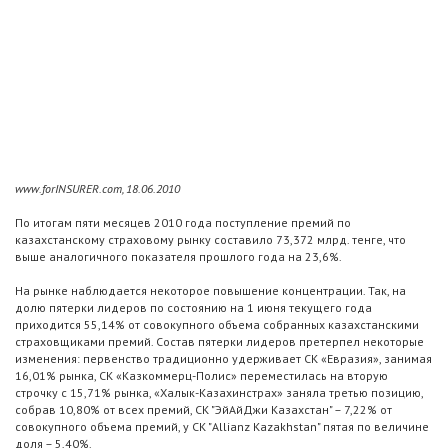
www.forINSURER.com, 18.06.2010
По итогам пяти месяцев 2010 года поступление премий по
казахстанскому страховому рынку составило 73,372 млрд. тенге, что
выше аналогичного показателя прошлого года на 23,6%.
На рынке наблюдается некоторое повышение концентрации. Так, на
долю пятерки лидеров по состоянию на 1 июня текущего года
приходится 55,14% от совокупного объема собранных казахстанскими
страховщиками премий. Состав пятерки лидеров претерпел некоторые
изменения: первенство традиционно удерживает СК «Евразия», занимая
16,01% рынка, СК «Казкоммерц-Полис» переместилась на вторую
строчку с 15,71% рынка, «Халык-Казахинстрах» заняла третью позицию,
собрав 10,80% от всех премий, СК "ЭйАйДжи Казахстан" – 7,22% от
совокупного объема премий, у СК "Allianz Kazakhstan" пятая по величине
доля – 5,40%.