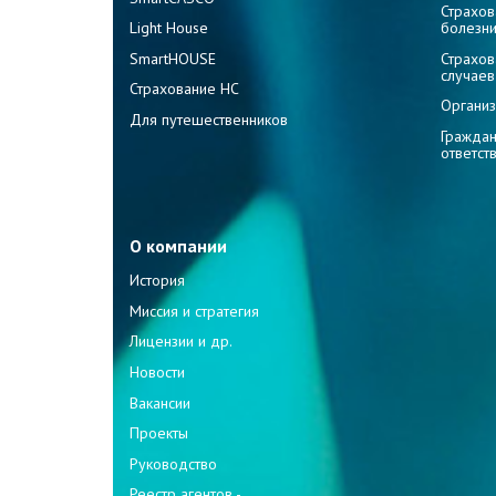
Страхов
Light House
болезн
SmartHOUSE
Страхов
случаев
Страхование НС
Организ
Для путешественников
Граждан
ответст
О компании
История
Миссия и стратегия
Лицензии и др.
Новости
Вакансии
Проекты
Руководство
Реестр агентов -