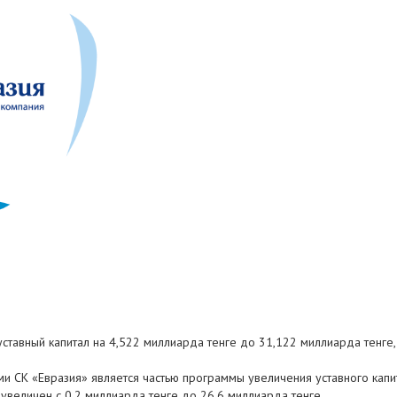
ставный капитал на 4,522 миллиарда тенге до 31,122 миллиарда тенге
и СК «Евразия» является частью программы увеличения уставного капи
увеличен с 0,2 миллиарда тенге до 26,6 миллиарда тенге.