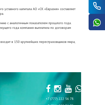
о уставного капитала АО «СК «Евразия» составляет
ра.
нению с аналогичным показателем прошлого года.
 текущего года компания выплатила по договорам
и входит в 150 крупнейших перестраховщиков мира,
+7 (777) 222 56 78