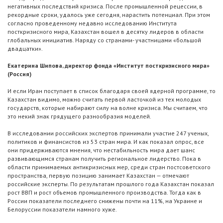
негативных последствий кризиса. После промышленной рецессии, в
рекордные сроки, удалось уже сегодня, нарастить потенциал. При этом
согласно проведенному недавно исследованию Института
посткризисного мира, Казахстан вошел в десятку лидеров в области
глобальных инициатив. Наряду со странами- участницами «большой
двадцатки».
Екатерина Шипова, директор фонда «Институт посткризисного мира»
(Россия)
И если Иран поступает в список благодаря своей ядерной программе, то
Казахстан видимо, можно считать первой ласточкой из тех молодых
государств, которые набирают силу на волне кризиса. Мы считаем, что
это некий знак грядущего разнообразия моделей.
В исследовании российских экспертов принимали участие 247 ученых,
политиков и финансистов из 53 стран мира. И как показал опрос, все
они придерживаются мнения, что нестабильность мира дает шанс
развивающимся странам получить региональное лидерство. Пока в
области принимаемых антикризисных мер, среди стран постсоветского
пространства, первую позицию занимает Казахстан — отмечают
российские эксперты. По результатам прошлого года Казахстан показал
рост ВВП и рост объемов промышленного производства. Тогда как в
России показатели последнего снижены почти на 11%, на Украине и
Белоруссии показатели намного хуже.