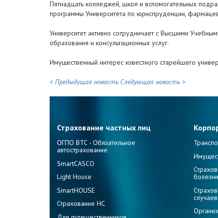
Пятнадцать колледжей, школ и вспомогательных подр
программы Университета по юриспруденции, фармацевтик
Университет активно сотрудничает с Высшими Учебным
образования и консультационных услуг.
Имущественный интерес известного старейшего универси
< Предыдущая новость
Следующая новость >
Страхование частных лиц
Корпо
ОГПО ВТС - Обязательное
Транспо
автострахование
Имущес
SmartCASCO
Страхов
Light House
болезн
SmartHOUSE
Страхов
случаев
Страхование НС
Организ
Для путешественников