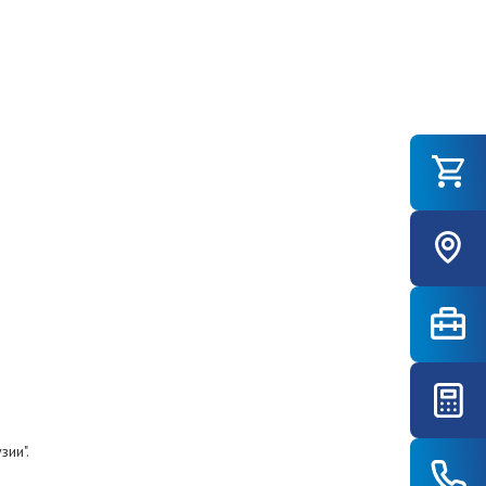
зии".