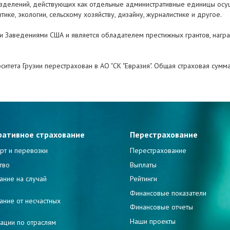
азделений, действующих как отдельные административные единицы осу
е, экологии, сельскому хозяйству, дизайну, журналистике и другое.
и Заведениями США и является обладателем престижных грантов, награ
тета Грузии перестрахован в АО "СК "Евразия". Общая страховая сумма
ративное страхование
Перестрахование
рт и перевозки
Перестрахование
тво
Выплаты
ание на случай
Рейтинги
и
Финансовые показатели
ание от несчастных
Финансовые отчеты
Наши проекты
ации по отраслям