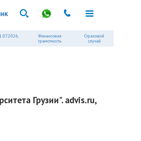
анк
1.07.2026,
Финансовая
Страховой
грамотность
случай
итета Грузии". advis.ru,