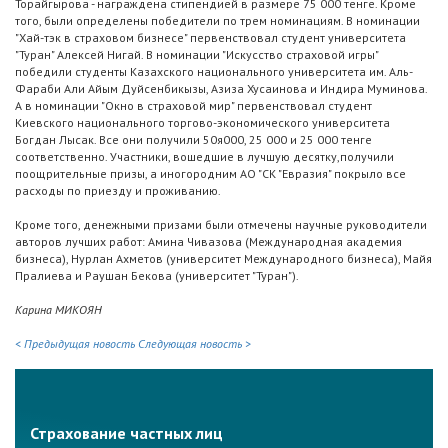
Торайгырова - награждена стипендией в размере 75 000 тенге. Кроме
того, были определены победители по трем номинациям. В номинации
"Хай-тэк в страховом бизнесе" первенствовал студент университета
"Туран" Алексей Нигай. В номинации "Искусство страховой игры"
победили студенты Казахского национального университета им. Аль-
Фараби Али Айым Дуйсенбикызы, Азиза Хусаинова и Индира Муминова.
А в номинации "Окно в страховой мир" первенствовал студент
Киевского национального торгово-экономического университета
Богдан Лысак. Все они получили 50я000, 25 000 и 25 000 тенге
соответственно. Участники, вошедшие в лучшую десятку,получили
поощрительные призы, а иногородним АО "СК "Евразия" покрыло все
расходы по приезду и проживанию.
Кроме того, денежными призами были отмечены научные руководители
авторов лучших работ: Амина Чивазова (Международная академия
бизнеса), Нурлан Ахметов (университет Международного бизнеса), Майя
Пралиева и Раушан Бекова (университет "Туран").
Карина МИКОЯН
< Предыдущая новость
Следующая новость >
Страхование частных лиц