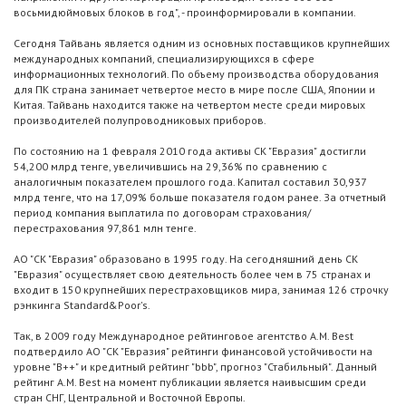
восьмидюймовых блоков в год", - проинформировали в компании.
Сегодня Тайвань является одним из основных поставщиков крупнейших
международных компаний, специализирующихся в сфере
информационных технологий. По объему производства оборудования
для ПК страна занимает четвертое место в мире после США, Японии и
Китая. Тайвань находится также на четвертом месте среди мировых
производителей полупроводниковых приборов.
По состоянию на 1 февраля 2010 года активы СК "Евразия" достигли
54,200 млрд тенге, увеличившись на 29,36% по сравнению с
аналогичным показателем прошлого года. Капитал составил 30,937
млрд тенге, что на 17,09% больше показателя годом ранее. За отчетный
период компания выплатила по договорам страхования/
перестрахования 97,861 млн тенге.
АО "СК "Евразия" образовано в 1995 году. На сегодняшний день СК
"Евразия" осуществляет свою деятельность более чем в 75 странах и
входит в 150 крупнейших перестраховщиков мира, занимая 126 строчку
рэнкинга Standard&Poor's.
Так, в 2009 году Международное рейтинговое агентство A.M. Best
подтвердило АО "СК "Евразия" рейтинги финансовой устойчивости на
уровне "B++" и кредитный рейтинг "bbb", прогноз "Стабильный". Данный
рейтинг A.M. Best на момент публикации является наивысшим среди
стран СНГ, Центральной и Восточной Европы.