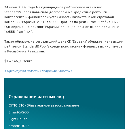
24 июня 2009 года Международное рейтинговое агентство
Standard&Poor's повысило долгосрочные кредитные рейтинги
контрагента и финансовой устойчивости казахстанской страховой
компании "Евразия" с "В+" до "BB-". Прогноз по рейтингам - "Стабильный".
Одновременно рейтинг "Евразии" по национальной шкале повышен с
"kzВВВ+" до "kzA-".
Таким образом, на сегодняшний день СК "Евразия" обладает наивысшим
рейтингом Standard&Poor's среди всех частных финансовых институтов
в Республике Казахстан.
$1 = 146,95 тенге.
< Предыдущая новость
Следующая новость >
Страхование частных лиц
ОГПО ВТС - Обязательное автострахование
SmartCASCO
Light House
SmartHOUSE