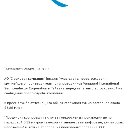
"Казахстан Сегодня", 24.03.10
АО "Страховая компания "Евразия" участвует в перестраховании
крупнейшего производителя полупроводников Vanguard International
Semiconductor Corporation в Тайване, передает агентство со ссылкой на
сообщение пресс-службы компании.
В пресс-службе отметили, что общая страховая сумма составила около
$3,86 млрд.
"Продукция корпорации включает микросхемы, производимые по
передовой 0.18 микрон технологии, аналоговые, цифровые, для высоких
напряжений и другие. Корпорация производит более 660 000