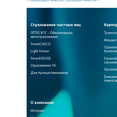
< Предыдущая новость
Следующая новость >
Страхование частных лиц
Корпо
ОГПО ВТС - Обязательное
Транспо
автострахование
Имущес
SmartCASCO
Страхов
Light House
болезн
SmartHOUSE
Страхов
случаев
Страхование НС
Организ
Для путешественников
Граждан
ответст
О компании
История