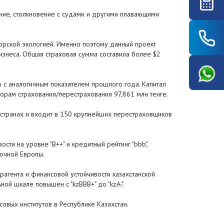
ние, столкновение с судами и другими плавающими
морской экологией. Именно поэтому данный проект
изнеса. Общая страховая сумма составила более $2
ю с аналогичным показателем прошлого года. Капитал
ворам страхования/перестрахования 97,861 млн тенге.
5 странах и входит в 150 крупнейших перестраховщиков
сти на уровне "B++" и кредитный рейтинг "bbb",
точной Европы.
агента и финансовой устойчивости казахстанской
ьной шкале повышен с "kzВВВ+" до "kzA-".
овых институтов в Республике Казахстан.