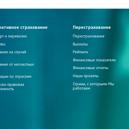
ративное страхование
Перестрахование
рт и перевозки
Перестрахование
тво
Выплаты
ание на случай
Рейтинги
и
Финансовые показатели
ание от несчастных
Финансовые отчеты
Наши проекты
ации по отраслям
Страны, с которыми Мы
ско-правовая
работаем
венность