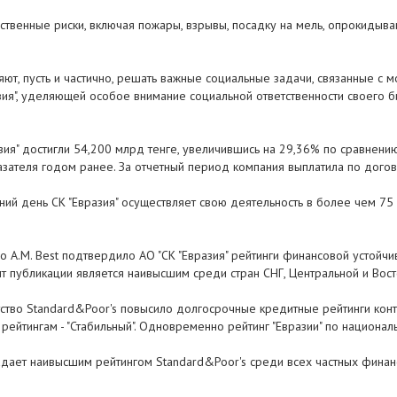
твенные риски, включая пожары, взрывы, посадку на мель, опрокидыва
ют, пусть и частично, решать важные социальные задачи, связанные с 
ия", уделяющей особое внимание социальной ответственности своего б
зия" достигли 54,200 млрд тенге, увеличившись на 29,36% по сравнени
казателя годом ранее. За отчетный период компания выплатила по дого
шний день СК "Евразия" осуществляет свою деятельность в более чем 7
A.M. Best подтвердило АО "СК "Евразия" рейтинги финансовой устойчиво
нт публикации является наивысшим среди стран СНГ, Центральной и Вос
тво Standard&Poor's повысило долгосрочные кредитные рейтинги контр
по рейтингам - "Стабильный". Одновременно рейтинг "Евразии" по национал
адает наивысшим рейтингом Standard&Poor's среди всех частных финанс