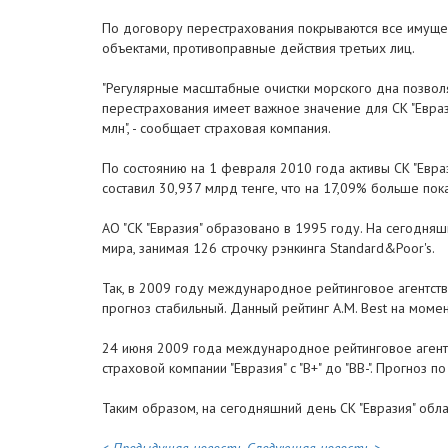
По договору перестрахования покрываются все имущес
объектами, противоправные действия третьих лиц.
"Регулярные масштабные очистки морского дна позволя
перестрахования имеет важное значение для СК "Евраз
млн", - сообщает страховая компания.
По состоянию на 1 февраля 2010 года активы СК "Евра
составил 30,937 млрд тенге, что на 17,09% больше по
АО "СК "Евразия" образовано в 1995 году. На сегодня
мира, занимая 126 строчку рэнкинга Standard&Poor's.
Так, в 2009 году международное рейтинговое агентство 
прогноз стабильный. Данный рейтинг A.M. Best на моме
24 июня 2009 года международное рейтинговое агентс
страховой компании "Евразия" с "В+" до "BB-". Прогноз 
Таким образом, на сегодняшний день СК "Евразия" обл