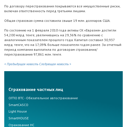
По договору перестрахования покрываются все имущественные риски,
включая ответственность перед третьими лицами.
Общая страховая сумма составила свыше 19 млн. долларов США.
По состоянию на 1 февраля 2010 года активы СК «Евразия» достигли
54,200 млрд. тенге, увеличившись на 29,36% по сравнению с
аналогичным показателем прошлого года. Капитал составил 30,937
млрд. тенге, что на 17,09% больше показателя годом ранее. За отчетный
период компания выплатила по договорам страхования/
перестрахования 97,861 млн. тенге.
< Предыдущая новость
Следующая новость >
Страхование частных лиц
ОГПО ВТС - Обязательное автострахование
SmartCASCO
Light House
SmartHOUSE
Страхование НС