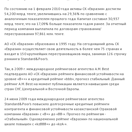
По состоянию на 1 февраля 2010 года активы СК «Евразия» достигли
54,200 млрд. тенге, увеличившись на 29,36% по сравнению с
аналогичным показателем прошлого года. Капитал составил 30,937
млрд. тенге, что на 17,09% больше показателя годом ранее. За отчетный
период компания выплатила по договорам страхования/
перестрахования 97,861 млн. тенге.
АО «СК «Евразия» образовано в 1995 году. На сегодняшний день СК
«Евразия» осуществляет свою деятельность в более чем 75 странах и
входит в 150 крупнейших перестраховщиков мира, занимая 126 строчку
рэнкинга Standard&Poor’s.
Так, в 2009 г. международное рейтинговое агентство A.M. Best
подтвердило АО «СК «Евразия» рейтинги финансовой устойчивости на
уровне «B++» и кредитный рейтинг «bbb», прогноз стабильный. Данный
рейтинг A.M. Best на момент публикации является наивысшим среди
стран СНГ, Центральной и Восточной Европы.
24 июня 2009 года международное рейтинговое агентство
Standard&Poor’s повысило долгосрочные кредитные рейтинги
контрагента и финансовой устойчивости казахстанской Страховой
компании «Евразия» с «В+» до «BB-». Прогноз по рейтингам -
«Стабильный». Одновременно рейтинг «Евразии» по национальной
шкале повышен с «kzВВВ+» до «kzA-».