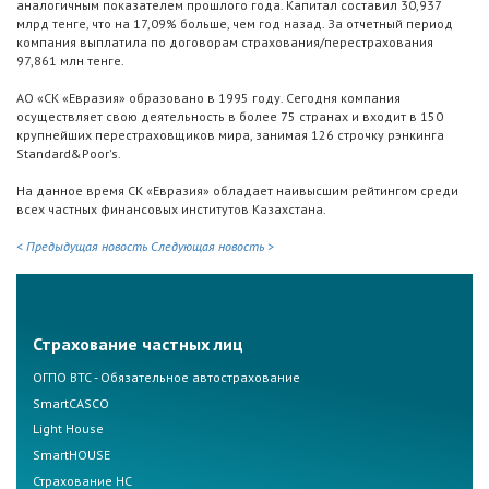
аналогичным показателем прошлого года. Капитал составил 30,937
млрд тенге, что на 17,09% больше, чем год назад. За отчетный период
компания выплатила по договорам страхования/перестрахования
97,861 млн тенге.
АО «СК «Евразия» образовано в 1995 году. Сегодня компания
осуществляет свою деятельность в более 75 странах и входит в 150
крупнейших перестраховщиков мира, занимая 126 строчку рэнкинга
Standard&Poor's.
На данное время СК «Евразия» обладает наивысшим рейтингом среди
всех частных финансовых институтов Казахстана.
< Предыдущая новость
Следующая новость >
Страхование частных лиц
ОГПО ВТС - Обязательное автострахование
SmartCASCO
Light House
SmartHOUSE
Страхование НС