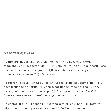
"КАЗИНФОРМ", 22.02.10
По итогам января т.г., поступление премий по казахстанскому
страховому рынку составило 14,681 млрд тенге, что выше аналогичного
показателя прошлого года на 34,85%, сообщает пресс-служба
страховой компании (СК) «Евразии».
Несмотря на общий спад рынка, СК «Евразия» показывает динамичный
рост. В январе т.г. компания, удерживая первенство, заняла 26,33%
рынка, собрав премии в размере 3,865 млрд тенге, что на 54,55%
больше, чем в аналогичный период прошлого года.
По состоянию на 1 февраля 2010 года, активы СК «Евразия» достигли
54,200 млрд тенге, увеличившись на 29,36% по сравнению с