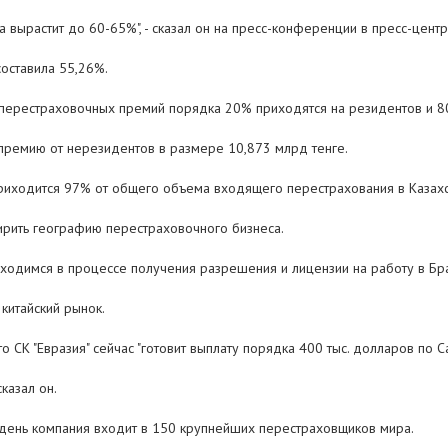
вырастит до 60-65%", - сказал он на пресс-конференции в пресс-центре
оставила 55,26%.
перестраховочных премий порядка 20% приходятся на резидентов и 8
 премию от нерезидентов в размере 10,873 млрд тенге.
риходится 97% от общего объема входящего перестрахования в Казахс
ирить географию перестраховочного бизнеса.
ходимся в процессе получения разрешения и лицензии на работу в Брази
 китайский рынок.
 СК "Евразия" сейчас "готовит выплату порядка 400 тыс. долларов по 
сказал он.
й день компания входит в 150 крупнейших перестраховщиков мира.