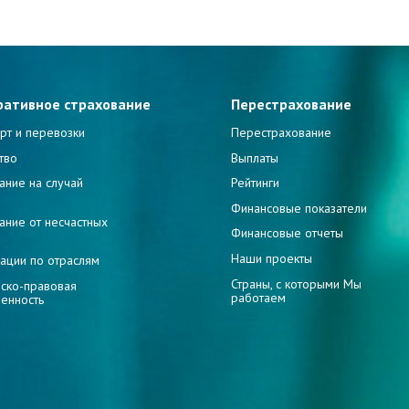
ративное страхование
Перестрахование
рт и перевозки
Перестрахование
тво
Выплаты
ание на случай
Рейтинги
и
Финансовые показатели
ание от несчастных
Финансовые отчеты
Наши проекты
ации по отраслям
Страны, с которыми Мы
ско-правовая
работаем
венность