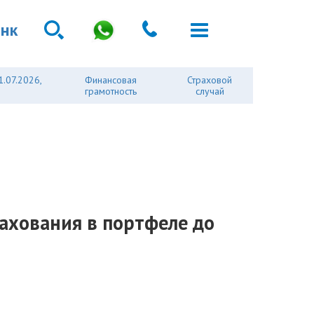
анк
1.07.2026,
Финансовая
Страховой
грамотность
случай
рахования в портфеле до