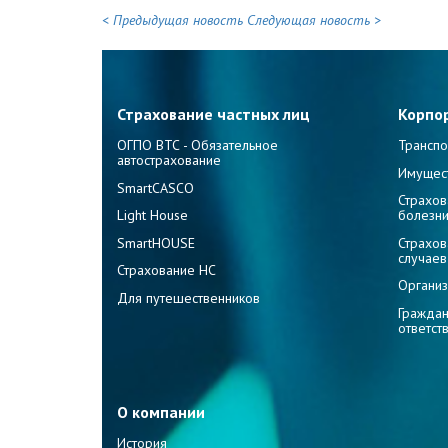
< Предыдущая новость
Следующая новость >
Страхование частных лиц
Корпо
ОГПО ВТС - Обязательное
Транспо
автострахование
Имущес
SmartCASCO
Страхов
Light House
болезн
SmartHOUSE
Страхов
случаев
Страхование НС
Организ
Для путешественников
Граждан
ответст
О компании
История