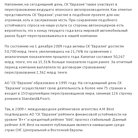
Напомним, на сегодняшний день, СК "Евразия" также участвует в
перестраховании ведущего японского автопроизводителя. Как отметил
представитель СК "Евразия", участие в подобном проекте для нас
огромная, хоть и заслуженная честь. При сохранении подобного
устойчивого спроса на наши услуги со стороны автоконцернов есть
вероятность, что к концу текущего года весь мировой автомобильный
рынок будет перестраховываться в нашей компании.
По состоянию на 1 декабря 2009 года активы СК "Евразия" достигли
50,700 млрд. тенге, увеличившись на 21,76% по сравнению с
аналогичным показателем прошлого года. Капитал составил 30,267
млрд. тенге, что на 15,31% больше показателя годом ранее. За отчетный
период компания выплатила по договорам страхования/
перестрахования 2,362 млрд. тенге.
АО "СК "Евразия" образовано в 1995 году. На сегодняшний день СК
"Евразия" осуществляет свою деятельность в более чем 75 странах и
входит в 150 крупнейших перестраховщиков мира, занимая 126 строчку
рэнкинга Standard&Poor’s.
Так, в 2009 г. международное рейтинговое агентство A.M. Best
подтвердило АО "СК "Евразия" рейтинги финансовой устойчивости на
уровне "B++" и кредитный рейтинг "bbb", прогноз стабильный. Данный
рейтинг A.M. Best на момент публикации является наивысшим среди
стран СНГ, Центральной и Восточной Европы.