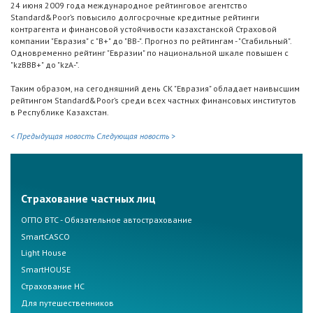
24 июня 2009 года международное рейтинговое агентство
Standard&Poor’s повысило долгосрочные кредитные рейтинги
контрагента и финансовой устойчивости казахстанской Страховой
компании "Евразия" с "В+" до "BB-". Прогноз по рейтингам - "Стабильный".
Одновременно рейтинг "Евразии" по национальной шкале повышен с
"kzВВВ+" до "kzA-".
Таким образом, на сегодняшний день СК "Евразия" обладает наивысшим
рейтингом Standard&Poor’s среди всех частных финансовых институтов
в Республике Казахстан.
< Предыдущая новость
Следующая новость >
Страхование частных лиц
ОГПО ВТС - Обязательное автострахование
SmartCASCO
Light House
SmartHOUSE
Страхование НС
Для путешественников