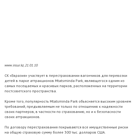
www.insur.kz, 21.01.10
СК «Евразия» участвует в перестраховании вагончиков для перевозки
детей в парке аттракционов Mtatsminda Park, являющегося одним из
самых посещаемых и красивых парков, расположенных на территории
постсоветского пространства.
Кроме того, популярность Mtatsminda Park объясняется высоким уровнем
требований, предъявляемым не только по отношению к надежности
своих партнеров, в частности по страхованию, но и к безопасности
своих аттракционов.
По договору перестрахования покрываются все имущественные риски
на общую страховую сумму более 300 тыс. долларов США.