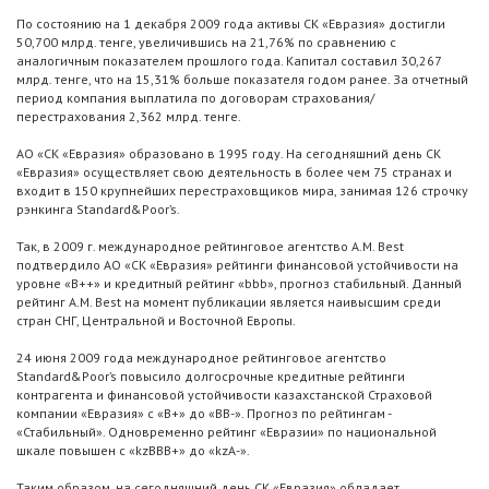
По состоянию на 1 декабря 2009 года активы СК «Евразия» достигли
50,700 млрд. тенге, увеличившись на 21,76% по сравнению с
аналогичным показателем прошлого года. Капитал составил 30,267
млрд. тенге, что на 15,31% больше показателя годом ранее. За отчетный
период компания выплатила по договорам страхования/
перестрахования 2,362 млрд. тенге.
АО «СК «Евразия» образовано в 1995 году. На сегодняшний день СК
«Евразия» осуществляет свою деятельность в более чем 75 странах и
входит в 150 крупнейших перестраховщиков мира, занимая 126 строчку
рэнкинга Standard&Poor’s.
Так, в 2009 г. международное рейтинговое агентство A.M. Best
подтвердило АО «СК «Евразия» рейтинги финансовой устойчивости на
уровне «B++» и кредитный рейтинг «bbb», прогноз стабильный. Данный
рейтинг A.M. Best на момент публикации является наивысшим среди
стран СНГ, Центральной и Восточной Европы.
24 июня 2009 года международное рейтинговое агентство
Standard&Poor’s повысило долгосрочные кредитные рейтинги
контрагента и финансовой устойчивости казахстанской Страховой
компании «Евразия» с «В+» до «BB-». Прогноз по рейтингам -
«Стабильный». Одновременно рейтинг «Евразии» по национальной
шкале повышен с «kzВВВ+» до «kzA-».
Таким образом, на сегодняшний день СК «Евразия» обладает