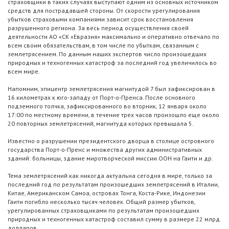
страховщики в таких случаях выступают одним из основных источником
средств для пострадавшей стороны. От скорости урегулирования
убытков страховыми компаниями зависит срок восстановления
разрушенного региона. За весь период осуществления своей
деятельности АО «СК «Евразия» максимально и оперативно отвечало по
всем своим обязательствам, в том числе по убыткам, связанным с
землетрясением. По данным наших экспертов число произошедших
природных и техногенных катастроф за последний год увеличилось во
всем мире.
Напомним, эпицентр землетрясения магнитудой 7 был зафиксирован в
16 километрах к юго-западу от Порт-о-Пренса. После основного
подземного толчка, зафиксированного во вторник, 12 января около
17:00 по местному времени, в течение трех часов произошло еще около
20 повторных землетрясений, магнитуда которых превышала 5.
Известно о разрушении президентского дворца в столице островного
государства Порт-о-Пренс и множества других административных
зданий: больницы, здание миротворческой миссии ООН на Гаити и др.
Тема землетрясений как никогда актуальна сегодня в мире, только за
последний год по результатам произошедших землетрясений в Италии,
Китае, Американском Самоа, островах Тонга, Коста-Рике, Индонезии
Гаити погибло несколько тысяч человек. Общий размер убытков,
урегулированных страховщиками по результатам произошедших
природных и техногенных катастроф составил сумму в размере 22 млрд.
долларов.