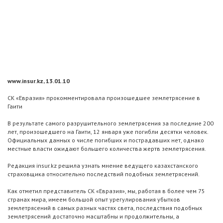
www.insur.kz, 13.01.10
СК «Евразия» прокомментировала произошедшее землетрясение в
Гаити
В результате самого разрушительного землетрясения за последние 200
лет, произошедшего на Гаити, 12 января уже погибли десятки человек.
Официальных данных о числе погибших и пострадавших нет, однако
местные власти ожидают большего количества жертв землетрясения.
Редакция insur.kz решила узнать мнение ведущего казахстанского
страховщика относительно последствий подобных землетрясений.
Как отметил представитель СК «Евразия», мы, работая в более чем 75
странах мира, имеем большой опыт урегулирования убытков
землетрясений в самых разных частях света, последствия подобных
землетрясений достаточно масштабны и продолжительны, а