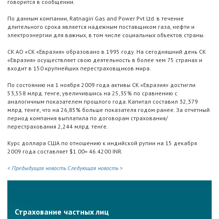
говорится в сообщении.
По данным компании, Ratnagiri Gas and Power Pvt Ltd. в течение
длительного срока является надежным поставщиком газа, нефти и
электроэнергии для важных, в том числе социальных объектов страны.
СК АО «СК «Евразия» образовано в 1995 году. На сегодняшний день СК
«Евразия» осуществляет свою деятельность в более чем 75 странах и
входит в 150 крупнейших перестраховщиков мира.
По состоянию на 1 ноября 2009 года активы СК «Евразия» достигли
53,558 млрд. тенге, увеличившись на 25,35% по сравнению с
аналогичным показателем прошлого года. Капитал составил 32,379
млрд. тенге, что на 26,85% больше показателя годом ранее. За отчетный
период компания выплатила по договорам страхования/
перестрахования 2,244 млрд. тенге.
Курс доллара США по отношению к индийской рупии на 15 декабря
2009 года составляет $1.00= 46.4200 INR.
< Предыдущая новость
Следующая новость >
Страхование частных лиц