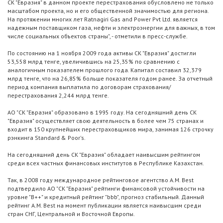
СК "Евразия" в данном проекте перестрахования обусловлено не только
масштабом проекта, но и его общественной значимостью для региона.
На протяжении многих лет Ratnagiri Gas and Power Pvt Ltd. является
надежным поставщиком газа, нефти и электроэнергии для важных, в том
числе социальных объектов страны", - отметили в пресс-службе.
По состоянию на 1 ноября 2009 года активы СК "Евразия" достигли
53,558 млрд тенге, увеличившись на 25,35% по сравнению с
аналогичным показателем прошлого года. Капитал составил 32,379
млрд тенге, что на 26,85% больше показателя годом ранее. За отчетный
период компания выплатила по договорам страхования/
перестрахования 2,244 млрд тенге.
АО "СК "Евразия" образовано в 1995 году. На сегодняшний день СК
"Евразия" осуществляет свою деятельность в более чем 75 странах и
входит в 150 крупнейших перестраховщиков мира, занимая 126 строчку
рэнкинга Standard & Poor's.
На сегодняшний день СК "Евразия" обладает наивысшим рейтингом
среди всех частных финансовых институтов в Республике Казахстан.
Так, в 2008 году международное рейтинговое агентство A.M. Best
подтвердило АО "СК "Евразия" рейтинги финансовой устойчивости на
уровне "B++" и кредитный рейтинг "bbb", прогноз стабильный. Данный
рейтинг A.M. Best на момент публикации является наивысшим среди
стран СНГ, Центральной и Восточной Европы.