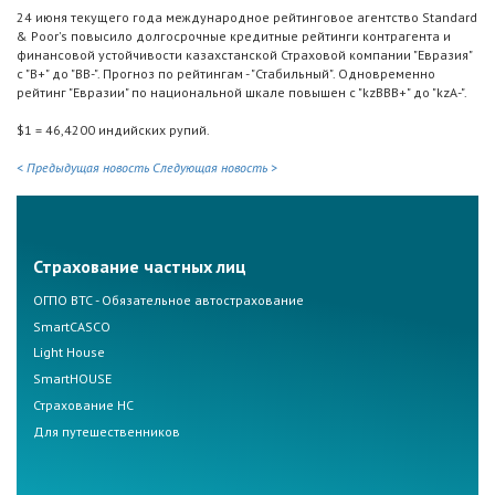
24 июня текущего года международное рейтинговое агентство Standard
& Poor's повысило долгосрочные кредитные рейтинги контрагента и
финансовой устойчивости казахстанской Страховой компании "Евразия"
с "В+" до "BB-". Прогноз по рейтингам - "Стабильный". Одновременно
рейтинг "Евразии" по национальной шкале повышен с "kzВВВ+" до "kzA-".
$1 = 46,4200 индийских рупий.
< Предыдущая новость
Следующая новость >
Страхование частных лиц
ОГПО ВТС - Обязательное автострахование
SmartCASCO
Light House
SmartHOUSE
Страхование НС
Для путешественников