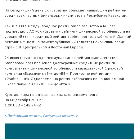
На сегодняшний день СК «Евразия» обладает наивысшим рейтингом
среди всех частных финансовых институтов в Республике Казахстан.
Так, в 2008 г. международное рейтинговое агентство A.M. Best
подтвердило АО «СК «Евразия» рейтинги финансовой устойчивости на
уровне «B++» и кредитный рейтинг «bbb», прогноз стабильный. Данный
рейтинг A.M. Best на момент публикации является наивысшим среди
стран СНГ, Центральной и Восточной Европы.
24 июня текущего года международное рейтинговое агентство
Standard&Poor’s повысило долгосрочные кредитные рейтинги
контрагента и финансовой устойчивости казахстанской Страховой
компании «Евразия» с «В+» до «BB-». Прогноз по рейтингам -
«Стабильный». Одновременно рейтинг «Евразии» по национальной
шкале повышен с «kzВВВ+» до «kzA-».
Курс доллара по отношению к казахстанскому тенге
на 08 декабря 2009г.:
1.00 USD = 148.94 KZT
< Предыдущая новость
Следующая новость >