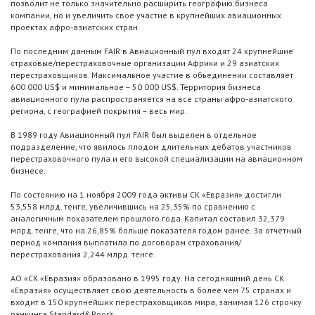
позволит не только значительно расширить географию бизнеса
компании, но и увеличить свое участие в крупнейших авиационных
проектах афро-азиатских стран.
По последним данным FAIR в Авиационный пул входят 24 крупнейшие
страховые/перестраховочные организации Африки и 29 азиатских
перестраховщиков. Максимальное участие в объединении составляет
600 000 US$ и минимальное – 50 000 US$. Территория бизнеса
авиационного пула распространяется на все страны афро-азиатского
региона, с географией покрытия – весь мир.
В 1989 году Авиационный пул FAIR был выделен в отдельное
подразделение, что явилось плодом длительных дебатов участников
перестраховочного пула и его высокой специализации на авиационном
бизнесе.
По состоянию на 1 ноября 2009 года активы СК «Евразия» достигли
53,558 млрд. тенге, увеличившись на 25,35% по сравнению с
аналогичным показателем прошлого года. Капитал составил 32,379
млрд. тенге, что на 26,85% больше показателя годом ранее. За отчетный
период компания выплатила по договорам страхования/
перестрахования 2,244 млрд. тенге.
АО «СК «Евразия» образовано в 1995 году. На сегодняшний день СК
«Евразия» осуществляет свою деятельность в более чем 75 странах и
входит в 150 крупнейших перестраховщиков мира, занимая 126 строчку
рэнкинга Standard&Poor’s.