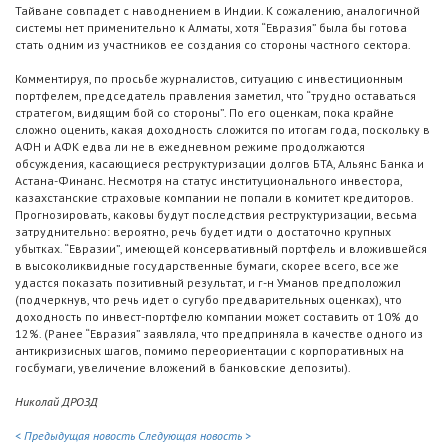
Тайване совпадет с наводнением в Индии. К сожалению, аналогичной
системы нет применительно к Алматы, хотя “Евразия” была бы готова
стать одним из участников ее создания со стороны частного сектора.
Комментируя, по просьбе журналистов, ситуацию с инвестиционным
портфелем, председатель правления заметил, что “трудно оставаться
стратегом, видящим бой со стороны”. По его оценкам, пока крайне
сложно оценить, какая доходность сложится по итогам года, поскольку в
АФН и АФК едва ли не в ежедневном режиме продолжаются
обсуждения, касающиеся реструктуризации долгов БТА, Альянс Банка и
Астана-Финанс. Несмотря на статус институционального инвестора,
казахстанские страховые компании не попали в комитет кредиторов.
Прогнозировать, каковы будут последствия реструктуризации, весьма
затруднительно: вероятно, речь будет идти о достаточно крупных
убытках. “Евразии”, имеющей консервативный портфель и вложившейся
в высоколиквидные государственные бумаги, скорее всего, все же
удастся показать позитивный результат, и г-н Уманов предположил
(подчеркнув, что речь идет о сугубо предварительных оценках), что
доходность по инвест-портфелю компании может составить от 10% до
12%. (Ранее “Евразия” заявляла, что предприняла в качестве одного из
антикризисных шагов, помимо переориентации с корпоративных на
госбумаги, увеличение вложений в банковские депозиты).
Николай ДРОЗД
< Предыдущая новость
Следующая новость >