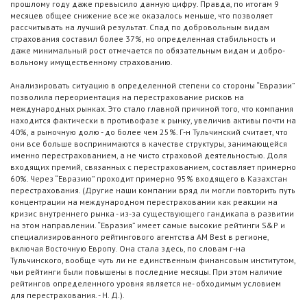
прошлому году даже превысило данную цифру. Правда, по итогам 9
месяцев общее снижение все же оказалось меньше, что позволяет
рассчитывать на лучший результат. Спад по добровольным видам
страхования составил более 37%, но определенная стабильность и
даже минимальный рост отмечается по обязательным видам и добро-
вольному имущественному страхованию.
Анализировать ситуацию в определенной степени со стороны “Евразии”
позволила переориентация на перестрахование рисков на
международных рынках. Это стало главной причиной того, что компания
находится фактически в противофазе к рынку, увеличив активы почти на
40%, а рыночную долю - до более чем 25%. Г-н Тульчинский считает, что
они все больше воспринимаются в качестве структуры, занимающейся
именно перестрахованием, а не чисто страховой деятельностью. Доля
входящих премий, связанных с перестрахованием, составляет примерно
60%. Через “Евразию” проходит примерно 95% входящего в Казахстан
перестрахования. (Другие наши компании вряд ли могли повторить путь
концентрации на международном перестраховании как реакции на
кризис внутреннего рынка - из-за существующего гандикапа в развитии
на этом направлении. “Евразия” имеет самые высокие рейтинги S&P и
специализированного рейтингового агентства AM Best в регионе,
включая Восточную Европу. Она стала здесь, по словам г-на
Тульчинского, вообще чуть ли не единственным финансовым институтом,
чьи рейтинги были повышены в последние месяцы. При этом наличие
рейтингов определенного уровня является не- обходимым условием
для перестрахования. - Н. Д.).