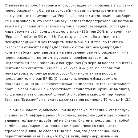
Отвечая на вопрос Панорамы о том, сокращается ли разница в условиях
перестрахования с более высокорейтинговыми структурами и в чем
конкурентные преимущества “Евразии”, председатель правления Борис
УМАНОВ заверил, что компания осуществляет перестрахование на точно
таких же условиях, что и самые крупные перестраховщики. Последние
лишь берут на себя большую долю рисков - 15% или 20%, в то время как
“Евразия” - обычно 3% или 5%. Поэтому о каком-либо демпинге на
международных рынках говорить невозможно. Г-н Уманов также со
скепсисом относится к предположению о том, что международные
компании будут демпинговать на внутреннем рынке страхования или
перестрахования, потому что уровень тарифов здесь и так
недостаточен. Если говорить о конкурентах (“а первый вопрос в анкетах
рейтинговых агентств - “кто ваши конкуренты?”), то, по словам топ-
менеджера, это, прежде всего, российские компании и вообще
представители стран БРИК. (Очевидно, ключевым фактором для
продвижения на рынке перестрахования является не только готовность
брать на себя риски, но и возможность осуществлять крупные выплаты,
когда наступает страховой случай. Это крайне важно для партнеров.
Выплаты “Евразии” с начала года со- ставили примерно Т2 млрд. - Н. Д.).
Еще одной новостью, объявленной на пресс-конференции, стал запуск
специальной информационной системы, позволяю- щей моделировать
влияние тех или иных событий на бизнес. Система представляет собой
симбиоз моделирования процессов в экономике со спецификой
страхового рынка. По словам г-на Уманова, это дает возможность
перестраховщику оценить, что будет, если, например, цунами на