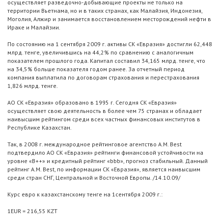
осуществляет разведочно-добывающие проекты не только на
территории Вьетнама, но и в таких странах, как Малайзия, Индонезия,
Моголия, Алжир и занимается восстановлением месторождений нефти в
Ираке и Малайзии.
По состоянию на 1 сентября 2009 г. активы СК «Евразия» достигли 62,448
млрд. тенге, увеличившись на 44,2% по сравнению с аналогичным
показателем прошлого года. Капитал составил 34,165 млрд. тенге, что
на 34,5% больше показателя годом ранее. За отчетный период
компания выплатила по договорам страхования и перестрахования
1,826 млрд. тенге.
АО СК «Евразия» образовано в 1995 г. Сегодня СК «Евразия»
осуществляет свою деятельность в более чем 75 странах и обладает
наивысшим рейтингом среди всех частных финансовых институтов в
Республике Казахстан.
Так, в 2008 г. международное рейтинговое агентство A.M. Best
подтвердило АО СК «Евразия» рейтинги финансовой устойчивости на
уровне «B++» и кредитный рейтинг «bbb», прогноз стабильный. Данный
рейтинг A.M. Best, по информации СК «Евразия», является наивысшим
среди стран СНГ, Центральной и Восточной Европы. /14.10.09/
Курс евро к казахстанскому тенге на 1сентября 2009 г.:
1EUR = 216,55 KZT