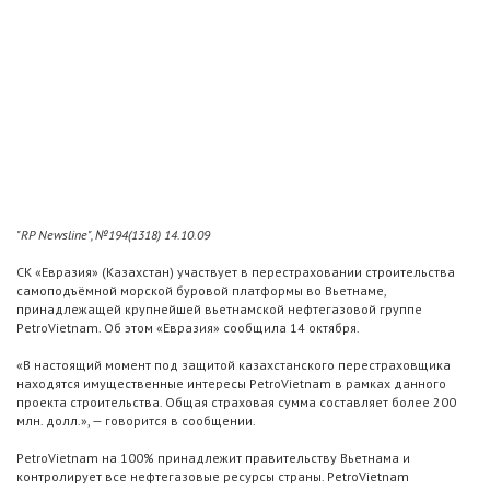
"RP Newsline", №194(1318) 14.10.09
СК «Евразия» (Казахстан) участвует в перестраховании строительства
самоподъёмной морской буровой платформы во Вьетнаме,
принадлежащей крупнейшей вьетнамской нефтегазовой группе
PetroVietnam. Об этом «Евразия» сообщила 14 октября.
«В настоящий момент под защитой казахстанского перестраховщика
находятся имущественные интересы PetroVietnam в рамках данного
проекта строительства. Общая страховая сумма составляет более 200
млн. долл.», — говорится в сообщении.
PetroVietnam на 100% принадлежит правительству Вьетнама и
контролирует все нефтегазовые ресурсы страны. PetroVietnam