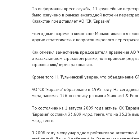
По информации пресс-службы, 11 крупнейших перестр
было озвучено в рамках ежегодной встречи перестрах
Казахстан представляет АО "СК "Евразия".
Ежегодные встречи в княжестве Монако являются пло
других стратегических вопросов мирового перестрахо
Как отметил заместитель председателя правления АО "
о казахстанском страховом рынке, но и провести ряд в
страхованию/перестрахованию.
Кроме того, Н. Тульчинский уверен, что объединение 
АО "СК "Евразия" образовано в 1995 году. На сегодня
мира, занимая 126-ю строчку рэнкинга Standard & Poor'
По состоянию на 1 августа 2009 года активы СК "Евраз
"Евразия" составил 33,609 млрд тенге, что на 35,2% 
млрд тенге.
В 2008 году международное рейтинговое агентство A. M