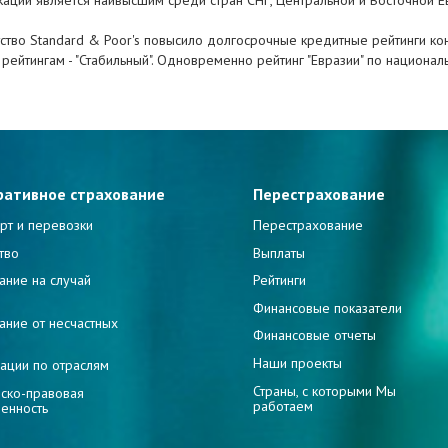
икации является наивысшим среди стран СНГ, Центральной и Восточной Е
во Standard & Poor's повысило долгосрочные кредитные рейтинги конт
по рейтингам - "Стабильный". Одновременно рейтинг "Евразии" по национал
ративное страхование
Перестрахование
рт и перевозки
Перестрахование
тво
Выплаты
ание на случай
Рейтинги
и
Финансовые показатели
ание от несчастных
Финансовые отчеты
Наши проекты
ации по отраслям
Страны, с которыми Мы
ско-правовая
работаем
венность