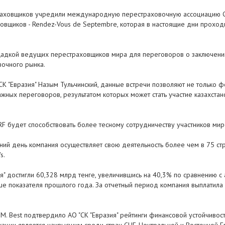
аховщиков учредили международную перестраховочную ассоциацию Glo
овщиков - Rendez-Vous de Septembre, которая в настоящие дни проход
щадкой ведущих перестраховщиков мира для переговоров о заключении
вочного рынка.
СК "Евразия" Назым Тульчинский, данные встречи позволяют не только
ажных переговоров, результатом которых может стать участие казахста
GRF будет способствовать более тесному сотрудничеству участников ми
шний день компания осуществляет свою деятельность более чем в 75 с
s.
ия" достигли 60,328 млрд тенге, увеличившись на 40,3% по сравнению 
выше показателя прошлого года. За отчетный период компания выплатил
. Best подтвердило АО "СК "Евразия" рейтинги финансовой устойчивости 