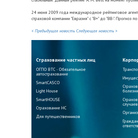
стабильный. Данный рейтинг A. M. Best на момент публ
24 июня 2009 года международное рейтинговое агентст
страховой компании "Евразия" с "В+" до "BB-". Прогноз 
< Предыдущая новость
Следующая новость >
Страхование частных лиц
Корпо
ОГПО ВТС - Обязательное
Транспо
автострахование
Имущес
SmartCASCO
Страхов
Light House
болезн
SmartHOUSE
Страхов
случаев
Страхование НС
Организ
Для путешественников
Граждан
ответст