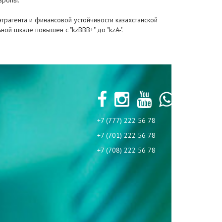
вропы.
рагента и финансовой устойчивости казахстанской
ьной шкале повышен с "kzВВВ+" до "kzA-".
+7 (777) 222 56 78
+7 (701) 222 56 78
+7 (708) 222 56 78