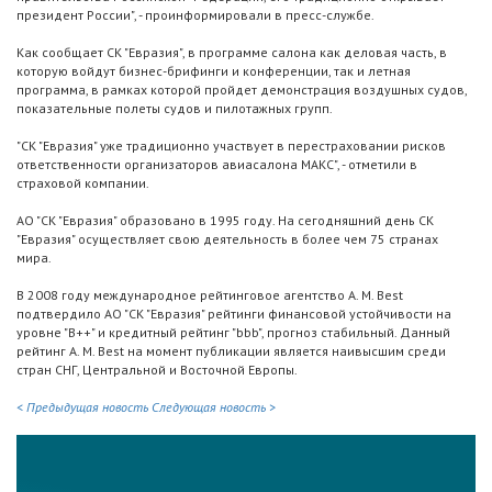
президент России", - проинформировали в пресс-службе.
Как сообщает СК "Евразия", в программе салона как деловая часть, в
которую войдут бизнес-брифинги и конференции, так и летная
программа, в рамках которой пройдет демонстрация воздушных судов,
показательные полеты судов и пилотажных групп.
"СК "Евразия" уже традиционно участвует в перестраховании рисков
ответственности организаторов авиасалона МАКС", - отметили в
страховой компании.
АО "СК "Евразия" образовано в 1995 году. На сегодняшний день СК
"Евразия" осуществляет свою деятельность в более чем 75 странах
мира.
В 2008 году международное рейтинговое агентство A. M. Best
подтвердило АО "СК "Евразия" рейтинги финансовой устойчивости на
уровне "B++" и кредитный рейтинг "bbb", прогноз стабильный. Данный
рейтинг A. M. Best на момент публикации является наивысшим среди
стран СНГ, Центральной и Восточной Европы.
< Предыдущая новость
Следующая новость >