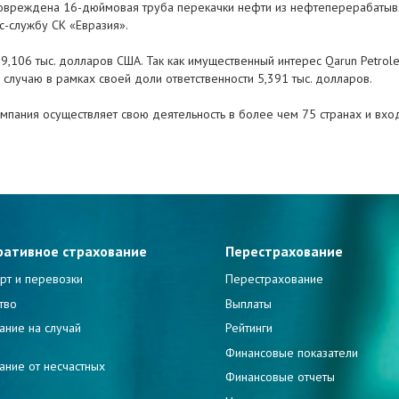
повреждена 16-дюймовая труба перекачки нефти из нефтеперерабатыв
с-службу СК «Евразия».
,106 тыс. долларов США. Так как имущественный интерес Qarun Petroleu
случаю в рамках своей доли ответственности 5,391 тыс. долларов.
омпания осуществляет свою деятельность в более чем 75 странах и вхо
ративное страхование
Перестрахование
рт и перевозки
Перестрахование
тво
Выплаты
ание на случай
Рейтинги
и
Финансовые показатели
ание от несчастных
Финансовые отчеты