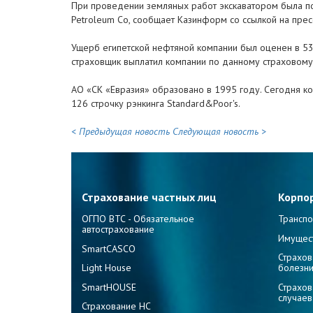
При проведении земляных работ экскаватором была 
Petroleum Co, сообщает Казинформ со ссылкой на прес
Ущерб египетской нефтяной компании был оценен в 539
страховщик выплатил компании по данному страховому 
АО «СК «Евразия» образовано в 1995 году. Сегодня к
126 строчку рэнкинга Standard&Poor's.
< Предыдущая новость
Следующая новость >
Страхование частных лиц
Корпо
ОГПО ВТС - Обязательное
Транспо
автострахование
Имущес
SmartCASCO
Страхов
Light House
болезн
SmartHOUSE
Страхов
случаев
Страхование НС