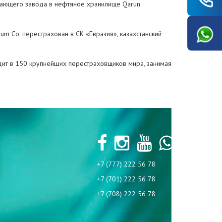
ающего завода в нефтяное хранилище Qarun
m Co. перестрахован в СК «Евразия», казахстанский
дит в 150 крупнейших перестраховщиков мира, занимая
+7 (777) 222 56 78
+7 (701) 222 56 78
+7 (708) 222 56 78