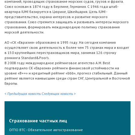
компаний, проводящих страхование морских судов, грузов и фрахта.
Союз основан в 1874 году в Берлине, Германия. С 1946 года штаб-
квартира IUMI базируется в Цюрихе, Швейцария. Цель IUMI -
представительство, охрана интересов и развитие морского
страхования. Союз стремится защищать и развивать интересы морского
страхования, формировать международную политику страхования
морской деятельности.
АО «СК «Евразия» образовано в 1995 году. На сегодня компания
осуществляет свою деятельность в более чем 75 странах мира и входит
в 150 крупнейших перестраховщиков мира, занимая 126 строчку
рэнкинга Standard&Poor’s.
В 2008 году международное рейтинговое агентство A.M. Best
подтвердило СК «Евразия» рейтинги финансовой устойчивости на
уровне «B++» и кредитный рейтинг «bbb», прогноз стабильный. Данный
рейтинг является наивысшим среди стран СНГ, Центральной и Восточной
Европы.
< Предыдущая новость
Следующая новость >
Страхование частных лиц
ОГПО ВТС - Обязательное автострахование