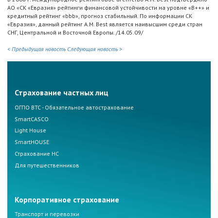
АО «СК «Евразия» рейтинги финансовой устойчивости на уровне «B++» и
кредитный рейтинг «bbb», прогноз стабильный. По информации СК
«Евразия», данный рейтинг A.M. Best является наивысшим среди стран
СНГ, Центральной и Восточной Европы. /14.05.09/
< Предыдущая новость
Следующая новость >
Страхование частных лиц
ОГПО ВТС - Обязательное автострахование
SmartCASCO
Light House
SmartHOUSE
Страхование НС
Для путешественников
Корпоративное страхование
Транспорт и перевозки