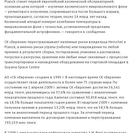
Planck станет первой европейский космической обсерваторией,
основная цель которой — изучение космического микроволнового фона
— реликтового излучения, сохранившегося после Большого взрыва,
произошедшего, согласно теории, около 14 млрд. лет назад.
Космический аппарат измерит колебания температуры в
микроволновом фоне с точностью, установленной пределами
фундаментальной астрофизики», — говорится в сообщении.
СК «Евразия» перестраховывает наземные риски владельца Herschel и
Planck, а именно риски утраты (гибели) или повреждения по любой
причине в результате сборки, тестирования, упаковки и распаковки,
погрузки и разгрузки, хранения или любые иные связанные с процессом
транспортировки и нахождения оборудования на стартовой площадке в
Guyana Space Centre.
АО «СК «Евразия» создано в 1995 г. В настоящее время СК «Евразия»
осуществляет свою деятельность в более чем 75 странах мира. По
состоянию на 1 апреля 2009 г. активы СК «Евразия» достигли 56,561
млрд. тенге, увеличившись на 37,6% по сравнению с аналогичным
показателем прошлого года. Капитал составил 30,458 млрд. тенге, что
на 18,3% больше показателя годом ранее. В I квартале 2009 г. компания
получила премию в размере 13,205 млрд. тенге, что на 58,5% больше,
чем за аналогичный период прошлого года. За отчетный период
компания выплатила по договорам страхования и перестрахования
793,159 млн. тенге.
В 2008 г. международное рейтинговое агентство A.M. Best подтвердило