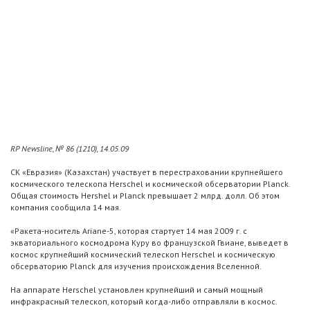
RP Newsline, № 86 (1210), 14.05.09
СК «Евразия» (Казахстан) участвует в перестраховании крупнейшего
космического телескопа Herschel и космической обсерватории Planck.
Общая стоимость Hershel и Planck превышает 2 млрд. долл. Об этом
компания сообщила 14 мая.
«Ракета-носитель Ariane-5, которая стартует 14 мая 2009 г. с
экваториального космодрома Куру во французской Гвиане, выведет в
космос крупнейший космический телескоп Herschel и космическую
обсерваторию Planck для изучения происхождения Вселенной.
На аппарате Herschel установлен крупнейший и самый мощный
инфракрасный телескоп, который когда-либо отправляли в космос.