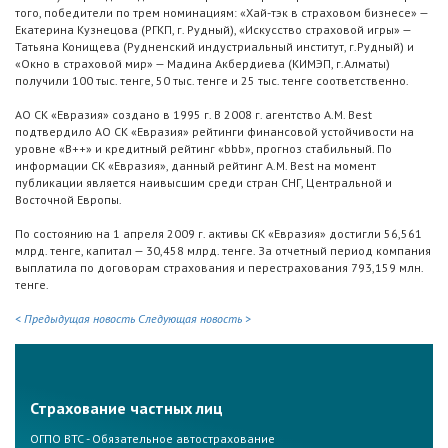
того, победители по трем номинациям: «Хай-тэк в страховом бизнесе» —
Екатерина Кузнецова (РГКП, г. Рудный), «Искусство страховой игры» —
Татьяна Конищева (Рудненский индустриальный институт, г.Рудный) и
«Окно в страховой мир» — Мадина Акбердиева (КИМЭП, г.Алматы)
получили 100 тыс. тенге, 50 тыс. тенге и 25 тыс. тенге соответственно.
АО СК «Евразия» создано в 1995 г. В 2008 г. агентство A.M. Best
подтвердило АО СК «Евразия» рейтинги финансовой устойчивости на
уровне «B++» и кредитный рейтинг «bbb», прогноз стабильный. По
информации СК «Евразия», данный рейтинг A.M. Best на момент
публикации является наивысшим среди стран СНГ, Центральной и
Восточной Европы.
По состоянию на 1 апреля 2009 г. активы СК «Евразия» достигли 56,561
млрд. тенге, капитал — 30,458 млрд. тенге. За отчетный период компания
выплатила по договорам страхования и перестрахования 793,159 млн.
тенге.
< Предыдущая новость
Следующая новость >
Страхование частных лиц
ОГПО ВТС - Обязательное автострахование