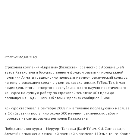
RP Newsline, 08.05.09.
Страховая компания «Евразия» (Казахстан) совместно с Ассоциацией
вузов Казахстана и Государственным фондом развития молодежной
политики Алматы традиционно проводит научно-практический конкурс
на тему страхования среди студентов казахстанских ВУЗов. Так, 6 мая
подведены итоги четвертого республиканского научно-практического
конкурса на лучшую работу по страховой тематике «От идеи до
воплощения – один шаг». Об этом «Евразия» сообщила 6 мая.
Конкурс стартовал в сентябре 2008 г. и в течение последующих месяцев
в СК «Евразия» поступило около 300 научно-практических работ и
проектов из самых разных регионов Казахстана.
Победитель конкурса — Меруерт Таирова (КазНТУ им. К.И. Сатпаева, г.
Алматы) награждена денежной премией в размере 150 тыс. тенге. Кроме