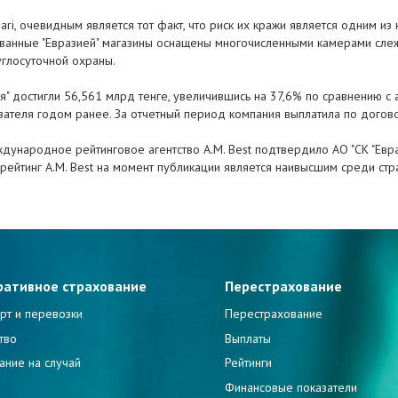
gari, очевидным является тот факт, что риск их кражи является одним и
хованные "Евразией" магазины оснащены многочисленными камерами сле
углосуточной охраны.
ия" достигли 56,561 млрд тенге, увеличившись на 37,6% по сравнению с
азателя годом ранее. За отчетный период компания выплатила по догов
еждународное рейтинговое агентство A.M. Best подтвердило АО "СК "Евра
й рейтинг A.M. Best на момент публикации является наивысшим среди стр
ративное страхование
Перестрахование
рт и перевозки
Перестрахование
тво
Выплаты
ание на случай
Рейтинги
и
Финансовые показатели