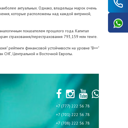
з наиболее актуальных. Однако, владельцы марок очень
жения, которые расположены над каждой витриной,
 аналогичным показателем прошлого года. Капитал
орам страхования/перестрахования 793,159 млн тенге.
зия" рейтинги финансовой устойчивости на уровне "B++"
ан СНГ, Центральной и Восточной Европы.
+7 (777) 222 56 78
+7 (701) 222 56 78
+7 (708) 222 56 78