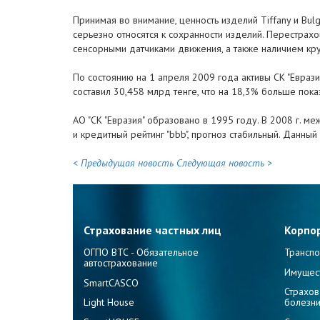
Принимая во внимание, ценность изделий Tiffany и Bul
серьезно относятся к сохранности изделий. Перестра
сенсорными датчиками движения, а также наличием кр
По состоянию на 1 апреля 2009 года активы СК "Евраз
составил 30,458 млрд тенге, что на 18,3% больше пок
АО "СК "Евразия" образовано в 1995 году. В 2008 г. м
и кредитный рейтинг "bbb", прогноз стабильный. Данны
< Предыдущая новость
Следующая новость >
Страхование частных лиц
Корпо
ОГПО ВТС - Обязательное
Транспо
автострахование
Имущес
SmartCASCO
Страхов
Light House
болезн