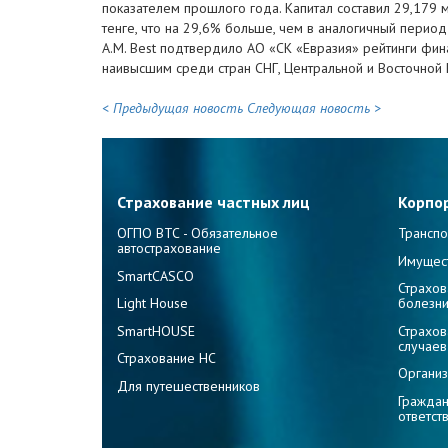
показателем прошлого года. Капитал составил 29,179 
тенге, что на 29,6% больше, чем в аналогичный перио
A.M. Best подтвердило АО «СК «Евразия» рейтинги фина
наивысшим среди стран СНГ, Центральной и Восточной 
< Предыдущая новость
Следующая новость >
Страхование частных лиц
Корпо
ОГПО ВТС - Обязательное
Транспо
автострахование
Имущес
SmartCASCO
Страхов
Light House
болезн
SmartHOUSE
Страхов
случаев
Страхование НС
Организ
Для путешественников
Граждан
ответст