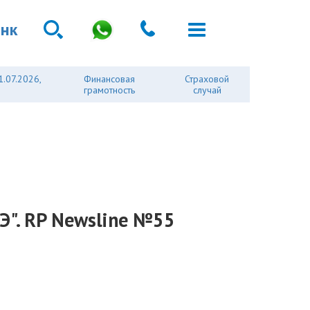
анк
1.07.2026,
Финансовая
Страховой
грамотность
случай
Э". RP Newsline №55