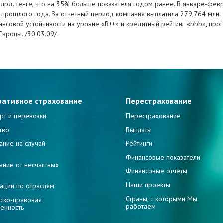
млрд. тенге, что на 35% больше показателя годом ранее. В январе-фе
д прошлого года. За отчетный период компания выплатила 279,764 млн. 
нсовой устойчивости на уровне «B++» и кредитный рейтинг «bbb», прогн
Европы. /30.03.09/
ративное страхование
Перестрахование
рт и перевозки
Перестрахование
тво
Выплаты
ание на случай
Рейтинги
и
Финансовые показатели
ание от несчастных
Финансовые отчеты
Наши проекты
ации по отраслям
Страны, с которыми Мы
ско-правовая
работаем
венность