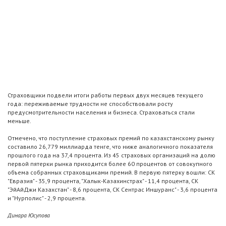
Страховщики подвели итоги работы первых двух месяцев текущего
года: переживаемые трудности не способствовали росту
предусмотрительности населения и бизнеса. Страховаться стали
меньше.
Отмечено, что поступление страховых премий по казахстанскому рынку
составило 26,779 миллиарда тенге, что ниже аналогичного показателя
прошлого года на 37,4 процента. Из 45 страховых организаций на долю
первой пятерки рынка приходится более 60 процентов от совокупного
объема собранных страховщиками премий. В первую пятерку вошли: СК
"Евразия" - 35,9 процента, "Халык-Казахинстрах" - 11,4 процента, СК
"ЭйАйДжи Казахстан" - 8,6 процента, СК Сентрас Иншуранс" - 3,6 процента
и "Нурполис" - 2,9 процента.
Динара Юсупова